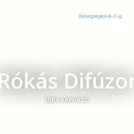
Termékek
dōTERRA Life
Betegségek A-Z-ig
Rókás Difúzo
ÚJRA KAPHATÓ