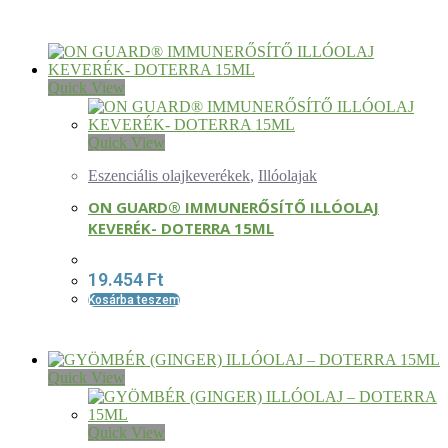
Quick View
Quick View
Eszenciális olajkeverékek
,
Illóolajak
ON GUARD® IMMUNERŐSÍTŐ ILLÓOLAJ
KEVERÉK- DOTERRA 15ML
19.454
Ft
Kosárba teszem
Quick View
Quick View