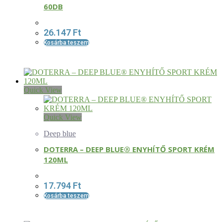
60DB
26.147
Ft
Kosárba teszem
Quick View
Quick View
Deep blue
DOTERRA – DEEP BLUE® ENYHÍTŐ SPORT KRÉM
120ML
17.794
Ft
Kosárba teszem