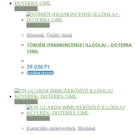
Quick View
Quick View
Illóolajak
,
Önálló olajak
TÖMJÉN (FRANKINCENSE) ILLÓOLAJ – DOTERRA
15ML
39.036
Ft
Kosárba teszem
Quick View
Quick View
Eszenciális olajkeverékek
,
Illóolajak