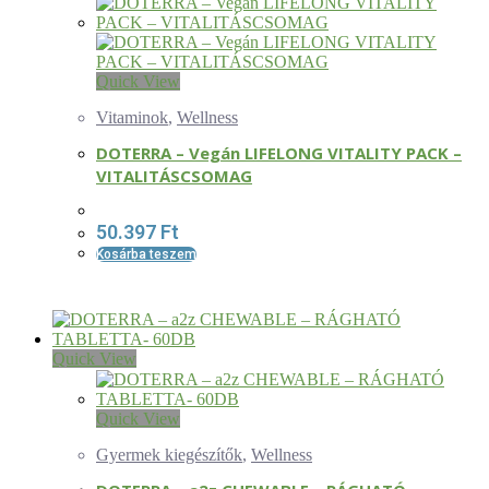
Quick View
Vitaminok
,
Wellness
DOTERRA – Vegán LIFELONG VITALITY PACK –
VITALITÁSCSOMAG
50.397
Ft
Kosárba teszem
Quick View
Quick View
Gyermek kiegészítők
,
Wellness