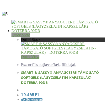
Quick View
Out of Stock
Quick View
Eszenciális olajkeverékek
,
Illóolajak
SMART & SASSY® ANYAGCSERE TÁMOGATÓ
SOFTGELS (LÁGYZSELATIN-KAPSZULÁK) –
DOTERRA 90DB
19.468
Ft
Tovább olvasom