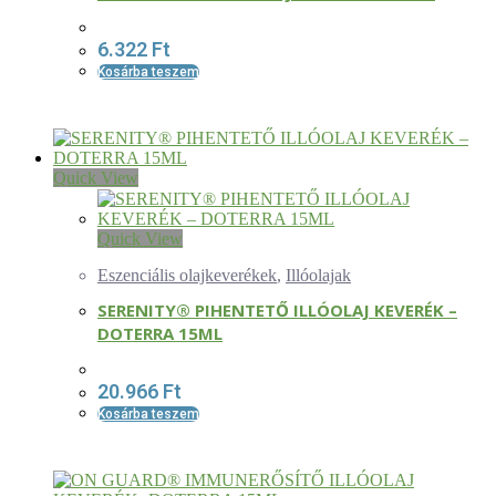
6.322
Ft
Kosárba teszem
Quick View
Quick View
Eszenciális olajkeverékek
,
Illóolajak
SERENITY® PIHENTETŐ ILLÓOLAJ KEVERÉK –
DOTERRA 15ML
20.966
Ft
Kosárba teszem