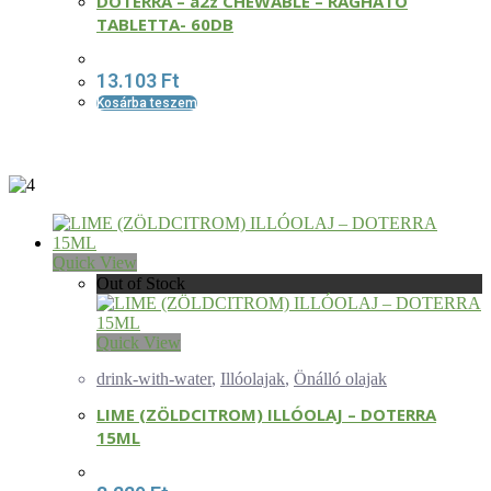
DOTERRA – a2z CHEWABLE – RÁGHATÓ
TABLETTA- 60DB
13.103
Ft
Kosárba teszem
Quick View
Out of Stock
Quick View
drink-with-water
,
Illóolajak
,
Önálló olajak
LIME (ZÖLDCITROM) ILLÓOLAJ – DOTERRA
15ML