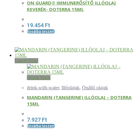
ON GUARD® IMMUNERŐSÍTŐ ILLÓOLAJ
KEVERÉK- DOTERRA 15ML
19.454
Ft
Kosárba teszem
Quick View
Quick View
drink-with-water
,
Illóolajak
,
Önálló olajak
MANDARIN (TANGERINE) ILLÓOLAJ – DOTERRA
15ML
7.927
Ft
Kosárba teszem