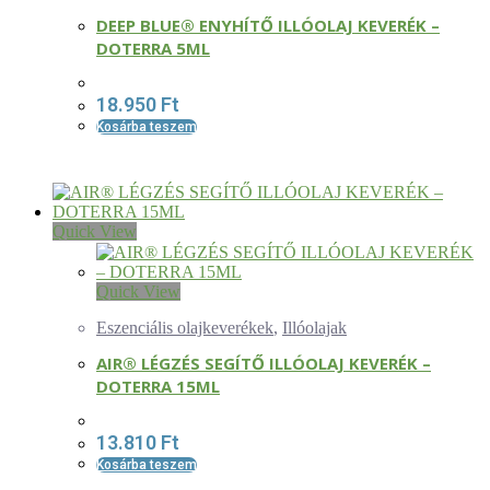
DEEP BLUE® ENYHÍTŐ ILLÓOLAJ KEVERÉK –
DOTERRA 5ML
18.950
Ft
Kosárba teszem
Quick View
Quick View
Eszenciális olajkeverékek
,
Illóolajak
AIR® LÉGZÉS SEGÍTŐ ILLÓOLAJ KEVERÉK –
DOTERRA 15ML
13.810
Ft
Kosárba teszem