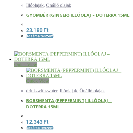
Illóolajak
,
Önálló olajak
GYÖMBÉR (GINGER) ILLÓOLAJ – DOTERRA 15ML
23.180
Ft
Kosárba teszem
Quick View
Quick View
drink-with-water
,
Illóolajak
,
Önálló olajak
BORSMENTA (PEPPERMINT) ILLÓOLAJ –
DOTERRA 15ML
12.343
Ft
Kosárba teszem