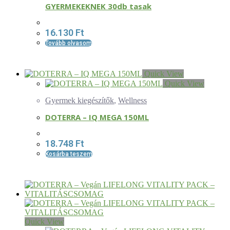
GYERMEKEKNEK 30db tasak
16.130
Ft
Tovább olvasom
Quick View
Quick View
Gyermek kiegészítők
,
Wellness
DOTERRA – IQ MEGA 150ML
18.748
Ft
Kosárba teszem
Quick View