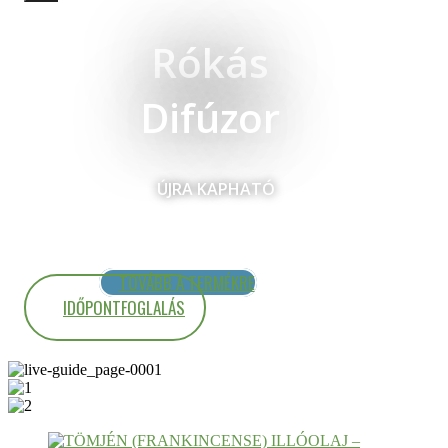
Rókás
Difúzor
ÚJRA KAPHATÓ
TOVÁBB A TERMÉKRE
IDŐPONTFOGLALÁS