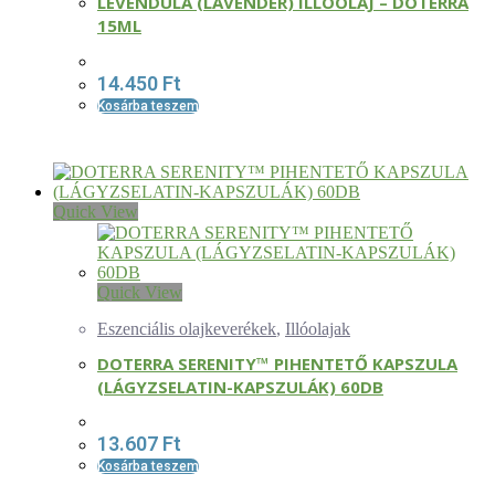
LEVENDULA (LAVENDER) ILLÓOLAJ – DOTERRA
15ML
14.450
Ft
Kosárba teszem
Quick View
Quick View
Eszenciális olajkeverékek
,
Illóolajak
DOTERRA SERENITY™ PIHENTETŐ KAPSZULA
(LÁGYZSELATIN-KAPSZULÁK) 60DB
13.607
Ft
Kosárba teszem