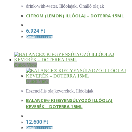
drink-with-water
,
Illóolajak
,
Önálló olajak
CITROM (LEMON) ILLÓOLAJ – DOTERRA 15ML
6.924
Ft
Kosárba teszem
Quick View
Quick View
Eszenciális olajkeverékek
,
Illóolajak
BALANCE® KIEGYENSÚLYOZÓ ILLÓOLAJ
KEVERÉK – DOTERRA 15ML
12.600
Ft
Kosárba teszem