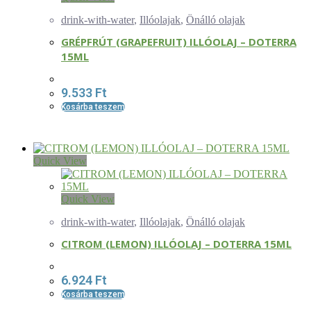
drink-with-water
,
Illóolajak
,
Önálló olajak
GRÉPFRÚT (GRAPEFRUIT) ILLÓOLAJ – DOTERRA
15ML
9.533
Ft
Kosárba teszem
Quick View
Quick View
drink-with-water
,
Illóolajak
,
Önálló olajak
CITROM (LEMON) ILLÓOLAJ – DOTERRA 15ML
6.924
Ft
Kosárba teszem