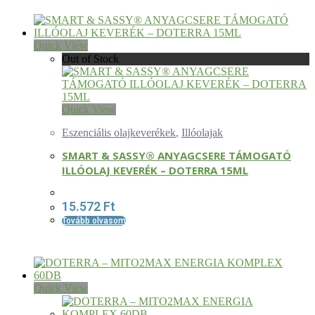
Quick View
Out of Stock
Quick View
Eszenciális olajkeverékek
,
Illóolajak
SMART & SASSY® ANYAGCSERE TÁMOGATÓ
ILLÓOLAJ KEVERÉK – DOTERRA 15ML
15.572
Ft
Tovább olvasom
Quick View