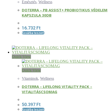
Emésztés
,
Wellness
DOTERRA – PB ASSIST+ PROBIOTIKUS VÉDELEM
KAPSZULA 30DB
16.732
Ft
Kosárba teszem
Quick View
Quick View
Vitaminok
,
Wellness
DOTERRA – LIFELONG VITALITY PACK –
VITALITÁSCSOMAG
50.397
Ft
Kosárba teszem