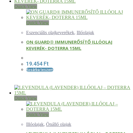
Quick View
Quick View
Eszenciális olajkeverékek
,
Illóolajak
ON GUARD® IMMUNERŐSÍTŐ ILLÓOLAJ
KEVERÉK- DOTERRA 15ML
19.454
Ft
Kosárba teszem
Quick View
Quick View
Illóolajak
,
Önálló olajak