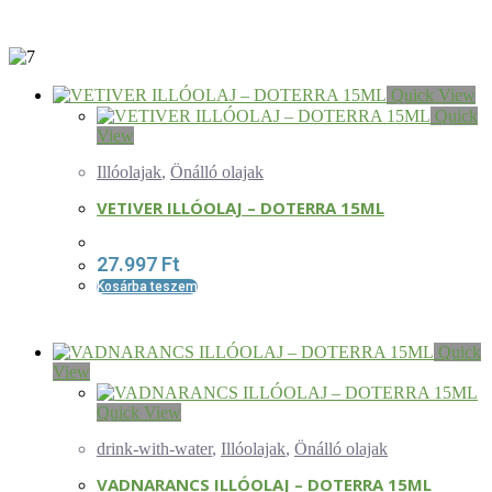
Quick View
Quick
View
Illóolajak
,
Önálló olajak
VETIVER ILLÓOLAJ – DOTERRA 15ML
27.997
Ft
Kosárba teszem
Quick
View
Quick View
drink-with-water
,
Illóolajak
,
Önálló olajak
VADNARANCS ILLÓOLAJ – DOTERRA 15ML