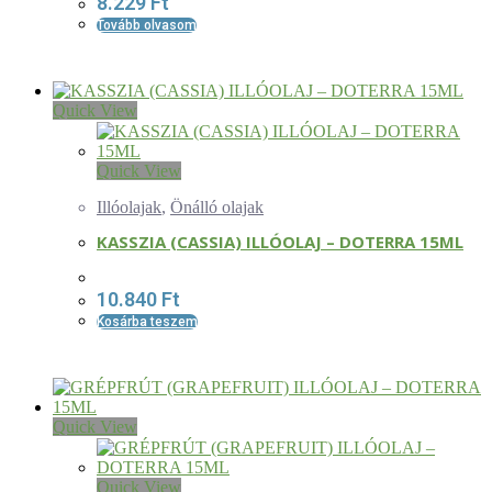
8.229
Ft
Tovább olvasom
Quick View
Quick View
Illóolajak
,
Önálló olajak
KASSZIA (CASSIA) ILLÓOLAJ – DOTERRA 15ML
10.840
Ft
Kosárba teszem
Quick View
Quick View