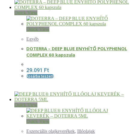
Quick View
Quick View
Egyéb
DOTERRA – DEEP BLUE ENYHÍTŐ POLYPHENOL
COMPLEX 60 kapszula
29.091
Ft
Kosárba teszem
Quick View
Quick View
Eszenciális olajkeverékek
,
Illóolajak