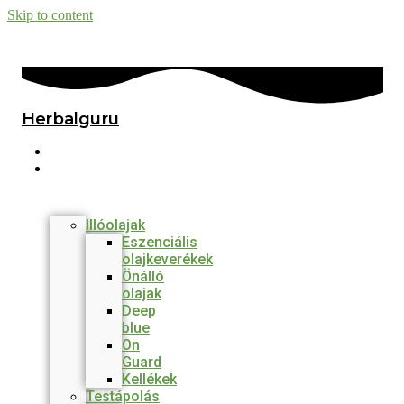
Skip to content
Herbalguru
Főmenü
Termékek
Illóolajak
Eszenciális
olajkeverékek
Önálló
olajak
Deep
blue
On
Guard
Kellékek
Testápolás