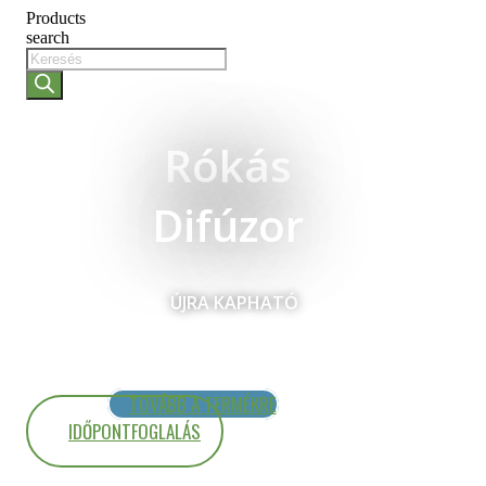
Products
search
Rókás
Difúzor
ÚJRA KAPHATÓ
TOVÁBB A TERMÉKRE
IDŐPONTFOGLALÁS