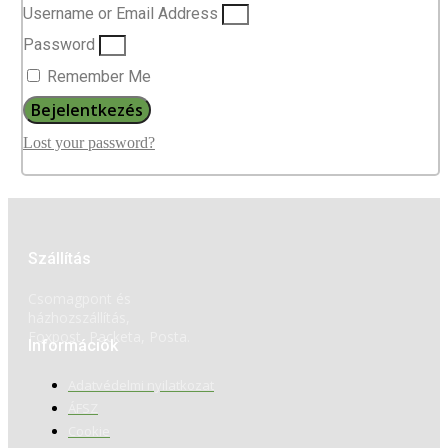
Username or Email Address
Password
Remember Me
Bejelentkezés
Lost your password?
Szállítás
Csomagpont és
házhozszállítás,
Foxpost, Packeta, Posta.
Információk
Adatvédelmi nyilatkozat
ÁFSZ
Cookie