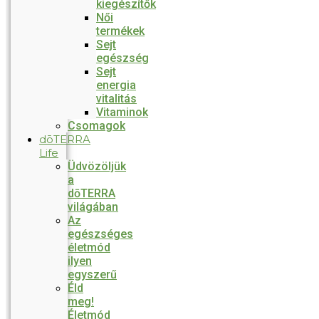
kiegészítők
Női
termékek
Sejt
egészség
Sejt
energia
vitalitás
Vitaminok
Csomagok
dōTERRA
Life
Üdvözöljük
a
dōTERRA
világában
Az
egészséges
életmód
ilyen
egyszerű
Éld
meg!
Életmód