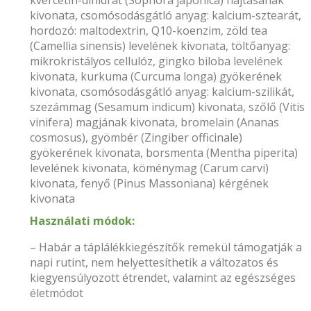
kivonata, csomósodásgátló anyag: kalcium-sztearát,
hordozó: maltodextrin, Q10-koenzim, zöld tea
(Camellia sinensis) levelének kivonata, töltőanyag:
mikrokristályos cellulóz, gingko biloba levelének
kivonata, kurkuma (Curcuma longa) gyökerének
kivonata, csomósodásgátló anyag: kalcium-szilikát,
szezámmag (Sesamum indicum) kivonata, szőlő (Vitis
vinifera) magjának kivonata, bromelain (Ananas
cosmosus), gyömbér (Zingiber officinale)
gyökerének kivonata, borsmenta (Mentha piperita)
levelének kivonata, köménymag (Carum carvi)
kivonata, fenyő (Pinus Massoniana) kérgének
kivonata
Használati módok:
– Habár a táplálékkiegészítők remekül támogatják a
napi rutint, nem helyettesíthetik a változatos és
kiegyensúlyozott étrendet, valamint az egészséges
életmódot