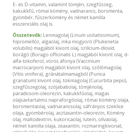
E- és D-vitamin, valamint tömjén, szegfűszeg,
kakukkfű, római kömény, vadnarancs, borsmenta,
gyömbér, fűszerkömény és német kamilla
esszenciális olaj is.
Összetevők:
Lenmagolaj (Linum usitatissimum),
hipromellóz, algaolaj, inka mogyoró (Plukenetia
volubilis) magjából kivont olaj, szilícium-dioxid,
borágó (Borago officinalis L) magjából kivont olaj, d-
alfa-tokoferol, vörös áfonya (Vaccinium
macrocarpon) magjából kivont olaj, szőlőmagolaj
(Vitis vinifera), gránátalmamagból (Punica
granatum) kivont olaj, tökmagolaj (Cucurbita pepo),
szegfűszegolaj, szójababolaj, tömjénolaj,
paradicsom-oleorezin, kakukkfűolaj, magas
olajsavtartalmú napraforgóolaj, római kömény olaja,
borsmentaolaj, vadnarancsolaj, sáfrányos szeklice
olaja, gyömbérolaj, asztaxantin-oleorezin, Kömény
olaj, maltodextrin, kukoricaolaj, lutein, olívaolaj,
német kamilla olaja, zeaxantin, rozmaringkivonat,