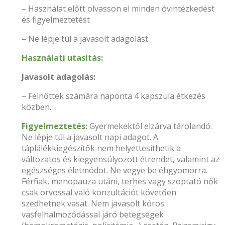
– Használat előtt olvasson el minden óvintézkedést
és figyelmeztetést
– Ne lépje túl a javasolt adagolást.
Használati utasítás:
Javasolt adagolás:
– Felnőttek számára naponta 4 kapszula étkezés
közben.
Figyelmeztetés:
Gyermekektől elzárva tárolandó.
Ne lépje túl a javasolt napi adagot. A
táplálékkiegészítők nem helyettesíthetik a
változatos és kiegyensúlyozott étrendet, valamint az
egészséges életmódot. Ne vegye be éhgyomorra.
Férfiak, menopauza utáni, terhes vagy szoptató nők
csak orvossal való konzultációt követően
szedhetnek vasat. Nem javasolt kóros
vasfelhalmozódással járó betegségek