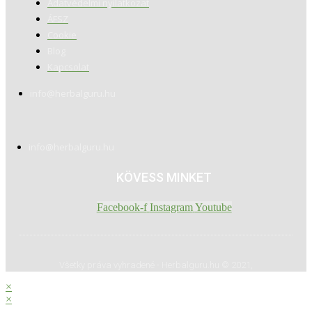
Adatvédelmi nyilatkozat
ÁFSZ
Cookie
Blog
Kapcsolat
info@herbalguru.hu
info@herbalguru.hu
KÖVESS MINKET
Facebook-f
Instagram
Youtube
Všetky práva vyhradené - Herbalguru.hu © 2021,
×
×