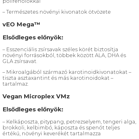
polifenolokkal
– Természetes növényi kivonatok ötvözete
vEO Mega™
Elsődleges előnyök:
– Esszenciális zsírsavak széles körét biztosítja
növényi forrásokból, többek között ALA, DHA és
GLA zsírsavat.
– Mikroalgából származó karotinoidkivonatokat –
tiszta asztaxantint és más karotinoidokat –
tartalmaz.
Vegan Microplex VMz
Elsődleges előnyök:
– Kelkáposzta, pitypang, petrezselyem, tengeri alga,
brokkoli, kelbimbó, káposzta és spenót teljes
értékű, növényi keverékét tartalmazza