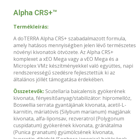
Alpha CRS+™
Termékleírás:
A doTERRA Alpha CRS+ szabadalmazott formula,
amely hatásos mennyiségben jelen lévő természetes
növényi kivonatok ötvözete. Az Alpha CRS+
komplexet a xEO Mega vagy a vEO Mega és a
Microplex VMz készítményekkel való együttes, napi
rendszerességű szedésre fejlesztettük ki az
általános jóllét támogatása érdekében.
Összetevők:
Scutellaria baicalensis gyökerének
kivonata, fényesítőanyag/stabilizátor: hipromellóz,
Boswellia serrata gyantájának kivonata, acetil-L-
karnitin, máriatövis (Silybum marianum) magjának
kivonata, alfa-liponsav, rezveratrol (Polygonum
cuspidatum) gyökerének kivonata, gránátalma
(Punica granatum) gyümölcsének kivonata,
kvercetin-dihidrát (Sophora japonica) hajtásának