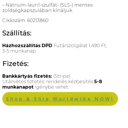
– Nátrium-lauril-szulfát- (SLS-) mentes
zöldségkapszulában kínáljuk.
Cikkszám: 60213860
Szállítás:
Házhozszállítás
DPD
Futárszolgálat 1.490 Ft,
3-5 munkanap
Fizetés:
Bankkártyás fizetés:
(Stripe)
Utánvétes fiztetés: rendelés kézbesítés
5-8
munkanapot
igénybe vehet.
Shop & Ship Worldwide NOW!