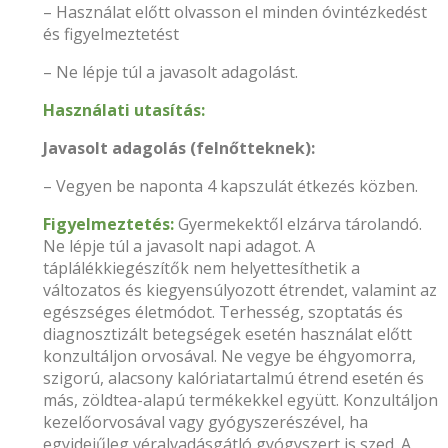
– Használat előtt olvasson el minden óvintézkedést
és figyelmeztetést
– Ne lépje túl a javasolt adagolást.
Használati utasítás:
Javasolt adagolás (felnőtteknek):
– Vegyen be naponta 4 kapszulát étkezés közben.
Figyelmeztetés:
Gyermekektől elzárva tárolandó.
Ne lépje túl a javasolt napi adagot. A
táplálékkiegészítők nem helyettesíthetik a
változatos és kiegyensúlyozott étrendet, valamint az
egészséges életmódot. Terhesség, szoptatás és
diagnosztizált betegségek esetén használat előtt
konzultáljon orvosával. Ne vegye be éhgyomorra,
szigorú, alacsony kalóriatartalmú étrend esetén és
más, zöldtea-alapú termékekkel együtt. Konzultáljon
kezelőorvosával vagy gyógyszerészével, ha
egyidejűleg véralvadásgátló gyógyszert is szed. A