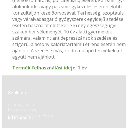
(hemokromatózis, policitémia…) esetén. Pajzsmirigy-
alulműködés vagy pajzsmirigykezelés esetén előbb
konzultáljon kezelőorvosával. Terhesség, szoptatás
vagy véralvadásgátló gyógyszerek egyidejű szedése
esetén használat előtt kérje ki egy egészségügyi
szakember véleményét. 10 év alatti gyermekek
számára, valamint antidepresszánsok szedése és
szigorú, alacsony kalóriatartalmú étrend esetén nem
ajánlott. A szedése más, zöldtea-alapú termékekkel
együtt nem ajánlott.
Termék felhasználási ideje:
1 év
Szállítás
Csomagpont és
házhozszállítás,
Foxpost, Packeta, Posta.
Információk