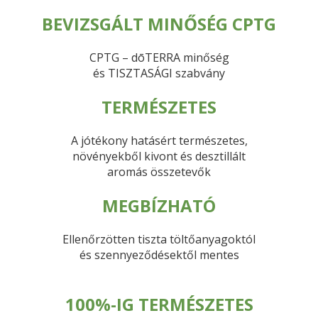
BEVIZSGÁLT MINŐSÉG CPTG
CPTG – dōTERRA minőség
és TISZTASÁGI szabvány
TERMÉSZETES
A jótékony hatásért természetes,
növényekből kivont és desztillált
aromás összetevők
MEGBÍZHATÓ
Ellenőrzötten tiszta töltőanyagoktól
és szennyeződésektől mentes
100%-IG TERMÉSZETES