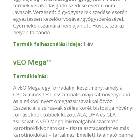
termék véralvadásgátló szedése esetén nem
javasolt. Vérzésgátló gyógyszerek szedése esetén
egyeztessen kezelőorvosával/gyógyszerészével.
Gyermekek számára nem ajánlott. Hűvös, száraz
helyen tartandó.
Termék felhasználási ideje:
1 év
vEO Mega™
Termékleírás:
A vEO Mega egy forradalmi készítmény, amely a
CPTG minősítésű esszenciális olajokat növényekből
ás algákból nyert omegazsírsavakkal ötvözi.
Esszenciális zsírsavak széles körét biztosítja növényi
forrásokból, többek között ALA, DHA és GLA
zsírsavat. A vEO Mega mikroalgából származó
karotinoidkivonatokat – tiszta asztaxantint és más
karotinoidokat – tartalmaz. Emellett található benne