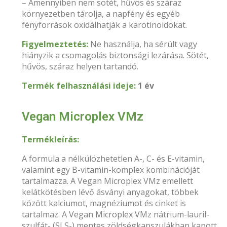
– Amennyiben nem sötét, hűvös és száraz
környezetben tárolja, a napfény és egyéb
fényforrások oxidálhatják a karotinoidokat.
Figyelmeztetés:
Ne használja, ha sérült vagy
hiányzik a csomagolás biztonsági lezárása. Sötét,
hűvös, száraz helyen tartandó.
Termék felhasználási ideje:
1 év
Vegan Microplex VMz
Termékleírás:
A formula a nélkülözhetetlen A-, C- és E-vitamin,
valamint egy B-vitamin-komplex kombinációját
tartalmazza. A Vegan Microplex VMz emellett
kelátkötésben lévő ásványi anyagokat, többek
között kalciumot, magnéziumot és cinket is
tartalmaz. A Vegan Microplex VMz nátrium-lauril-
szulfát- (SLS-) mentes zöldségkapszulákban kapott