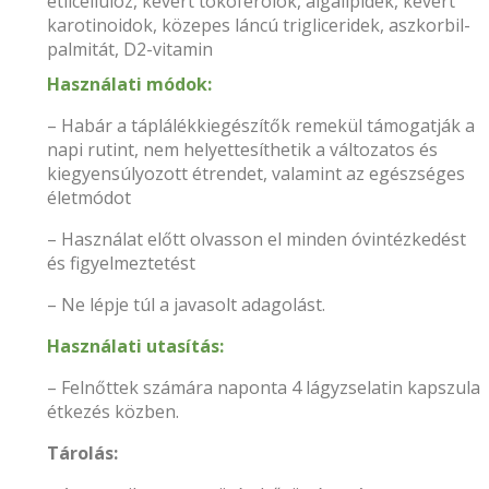
etilcellulóz, kevert tokoferolok, algalipidek, kevert
karotinoidok, közepes láncú trigliceridek, aszkorbil-
palmitát, D2-vitamin
Használati módok:
– Habár a táplálékkiegészítők remekül támogatják a
napi rutint, nem helyettesíthetik a változatos és
kiegyensúlyozott étrendet, valamint az egészséges
életmódot
– Használat előtt olvasson el minden óvintézkedést
és figyelmeztetést
– Ne lépje túl a javasolt adagolást.
Használati utasítás:
– Felnőttek számára naponta 4 lágyzselatin kapszula
étkezés közben.
Tárolás: