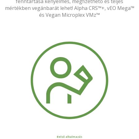
fenntartása kényelmes, megfizethető és teljes
mértékben vegánbarát lehet! Alpha CRS™+, vEO Mega™
és Vegan Microplex VMz™
Belső alkalmazás