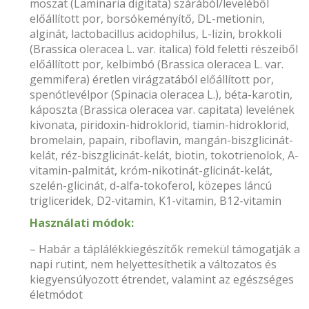
moszat (Laminaria digitata) szárából/leveléből
előállított por, borsókeményítő, DL-metionin,
alginát, lactobacillus acidophilus, L-lizin, brokkoli
(Brassica oleracea L. var. italica) föld feletti részeiből
előállított por, kelbimbó (Brassica oleracea L. var.
gemmifera) éretlen virágzatából előállított por,
spenótlevélpor (Spinacia oleracea L.), béta-karotin,
káposzta (Brassica oleracea var. capitata) levelének
kivonata, piridoxin-hidroklorid, tiamin-hidroklorid,
bromelain, papain, riboflavin, mangán-biszglicinát-
kelát, réz-biszglicinát-kelát, biotin, tokotrienolok, A-
vitamin-palmitát, króm-nikotinát-glicinát-kelát,
szelén-glicinát, d-alfa-tokoferol, közepes láncú
trigliceridek, D2-vitamin, K1-vitamin, B12-vitamin
Használati módok:
– Habár a táplálékkiegészítők remekül támogatják a
napi rutint, nem helyettesíthetik a változatos és
kiegyensúlyozott étrendet, valamint az egészséges
életmódot