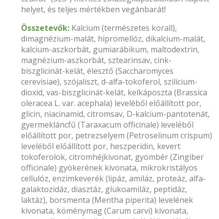
helyet, és teljes mértékben vegánbarát!
Összetevők:
Kalcium (természetes korall),
dimagnézium-malát, hipromellóz, dikalcium-malát,
kalcium-aszkorbát, gumiarábikum, maltodextrin,
magnézium-aszkorbát, sztearinsav, cink-
biszglicinát-kelát, élesztő (Saccharomyces
cerevisiae), szójaliszt, d-alfa-tokoferol, szilícium-
dioxid, vas-biszglicinát-kelát, kelkáposzta (Brassica
oleracea L. var. acephala) leveléből előállított por,
glicin, niacinamid, citromsav, D-kalcium-pantotenát,
gyermekláncfű (Taraxacum officinale) leveléből
előállított por, petrezselyem (Petroselinum crispum)
leveléből előállított por, heszperidin, kevert
tokoferolok, citromhéjkivonat, gyömbér (Zingiber
officinale) gyökerének kivonata, mikrokristályos
cellulóz, enzimkeverék (lipáz, amiláz, proteáz, alfa-
galaktozidáz, diasztáz, glükoamiláz, peptidáz,
laktáz), borsmenta (Mentha piperita) levelének
kivonata, köménymag (Carum carvi) kivonata,