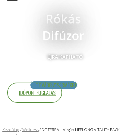
Rókás
Difúzor
ÚJRA KAPHATÓ
TOVÁBB A TERMÉKRE
IDŐPONTFOGLALÁS
Kezdőlap
/
Wellness
/ DOTERRA – Vegán LIFELONG VITALITY PACK –