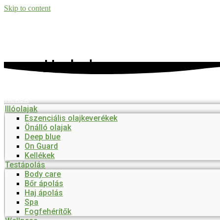
Skip to content
Herbalguru
őmenü
rmékek
Illóolajak
Eszenciális olajkeverékek
Önálló olajak
Deep blue
On Guard
Kellékek
Testápolás
Body care
Bőr ápolás
Haj ápolás
Spa
Fogfehérítők