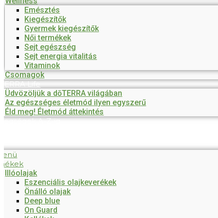
Wellness
Emésztés
Kiegészítők
Gyermek kiegészítők
Női termékek
Sejt egészség
Sejt energia vitalitás
Vitaminok
Csomagok
TERRA Life
Üdvözöljük a dōTERRA világában
Az egészséges életmód ilyen egyszerű
Éld meg! Életmód áttekintés
tegségek A-Z-ig
menü
mékek
Illóolajak
Eszenciális olajkeverékek
Önálló olajak
Deep blue
On Guard