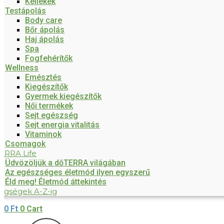
Kellékek
Testápolás
Body care
Bőr ápolás
Haj ápolás
Spa
Fogfehérítők
Wellness
Emésztés
Kiegészítők
Gyermek kiegészítők
Női termékek
Sejt egészség
Sejt energia vitalitás
Vitaminok
Csomagok
ERRA Life
Üdvözöljük a dōTERRA világában
Az egészséges életmód ilyen egyszerű
Éld meg! Életmód áttekintés
egségek A-Z-ig
0
Ft
0
Cart