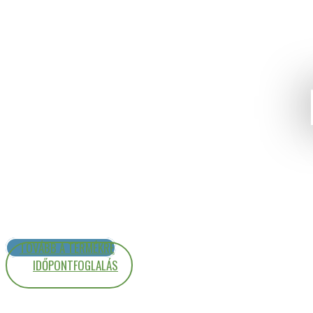
TOVÁBB A TERMÉKRE
IDŐPONTFOGLALÁS