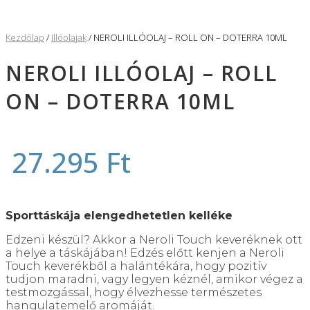
Kezdőlap
/
Illóolajak
/ NEROLI ILLÓOLAJ – ROLL ON – DOTERRA 10ML
NEROLI ILLÓOLAJ – ROLL
ON – DOTERRA 10ML
27.295
Ft
Sporttáskája elengedhetetlen kelléke
Edzeni készül? Akkor a Neroli Touch keveréknek ott
a helye a táskájában! Edzés előtt kenjen a Neroli
Touch keverékből a halántékára, hogy pozitív
tudjon maradni, vagy legyen kéznél, amikor végez a
testmozgással, hogy élvezhesse természetes
hangulatemelő aromáját.