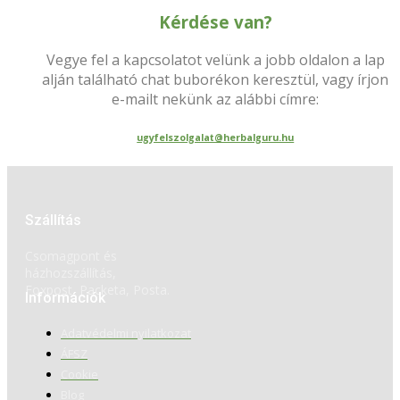
Kérdése van?
Vegye fel a kapcsolatot velünk a jobb oldalon a lap
alján található chat buborékon keresztül, vagy írjon
e-mailt nekünk az alábbi címre:
ugyfelszolgalat@herbalguru.hu
Szállítás
Csomagpont és
házhozszállítás,
Foxpost, Packeta, Posta.
Információk
Adatvédelmi nyilatkozat
ÁFSZ
Cookie
Blog