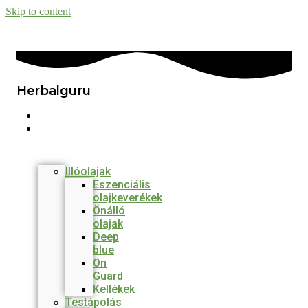
Skip to content
Herbalguru
Főmenü
Termékek
Illóolajak
Eszenciális
olajkeverékek
Önálló
olajak
Deep
blue
On
Guard
Kellékek
Testápolás