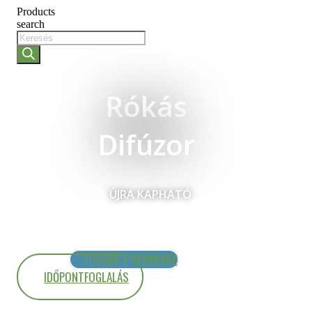
Products
search
Rókás
Difúzor
ÚJRA KAPHATÓ
TOVÁBB A TERMÉKRE
IDŐPONTFOGLALÁS