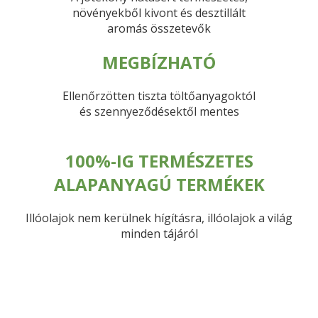
növényekből kivont és desztillált
aromás összetevők
MEGBÍZHATÓ
Ellenőrzötten tiszta töltőanyagoktól
és szennyeződésektől mentes
100%-IG TERMÉSZETES
ALAPANYAGÚ TERMÉKEK
Illóolajok nem kerülnek hígításra, illóolajok a világ
minden tájáról