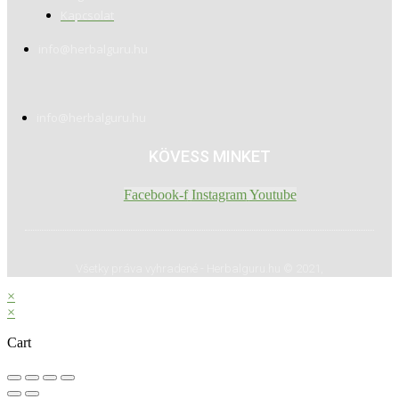
Kapcsolat
info@herbalguru.hu
info@herbalguru.hu
KÖVESS MINKET
Facebook-f
Instagram
Youtube
Všetky práva vyhradené - Herbalguru.hu © 2021,
×
×
Cart