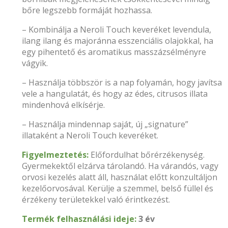
bőre legszebb formáját hozhassa.
– Kombinálja a Neroli Touch keveréket levendula,
ilang ilang és majoránna esszenciális olajokkal, ha
egy pihentető és aromatikus masszázsélményre
vágyik.
– Használja többször is a nap folyamán, hogy javítsa
vele a hangulatát, és hogy az édes, citrusos illata
mindenhová elkísérje.
– Használja mindennap saját, új „signature”
illataként a Neroli Touch keveréket.
Figyelmeztetés:
Előfordulhat bőrérzékenység.
Gyermekektől elzárva tárolandó. Ha várandós, vagy
orvosi kezelés alatt áll, használat előtt konzultáljon
kezelőorvosával. Kerülje a szemmel, belső füllel és
érzékeny területekkel való érintkezést.
Termék felhasználási ideje:
3 év