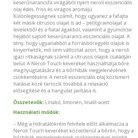
keserűnarancsfa virágából nyert neroli esszenciális
olaj édes, friss és virágos aromájú.
Különlegességnek számít, hogy ugyanez a fafajta
két másik citrusos olajat is ad – petitgrainolajat a
levelekből és a fiatal ágakból, valamint a gyümölcse
héjából sajtolt keserűnarancs esszenciális olajat. A
tény, hogy ugyanabból a forrásból egyéb olajok is
kinyerhetők, mit sem változtat azon, hogy a neroli
igazi ritkaságnak számít a citrusos olajok családján
belül. A Neroli Touch keveréket használhatja bőre
megnyugtatására és a bőrhibák megjelenésének
csökkentésére. A neroli esszenciális olaj közismert
hatásai közé tartozik továbbá a relaxáció
elősegítése és a hangulat javítása is.
Összetevők:
Linalol, limonén, linalil-acett
Használati módok:
– Még a hidratálókrém felvitele előtt alkalmazza a
Neroli Touch keveréket közvetlenül a bőrén, hogy a
bőrhibák megjelenésének csökkentésével mindig