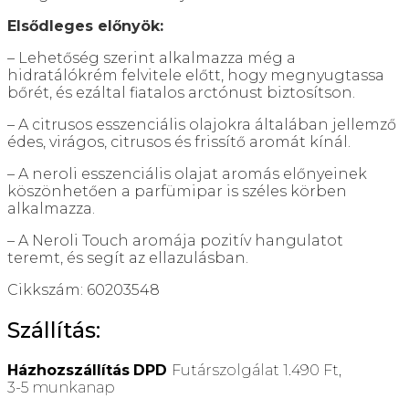
Elsődleges előnyök:
– Lehetőség szerint alkalmazza még a
hidratálókrém felvitele előtt, hogy megnyugtassa
bőrét, és ezáltal fiatalos arctónust biztosítson.
– A citrusos esszenciális olajokra általában jellemző
édes, virágos, citrusos és frissítő aromát kínál.
– A neroli esszenciális olajat aromás előnyeinek
köszönhetően a parfümipar is széles körben
alkalmazza.
– A Neroli Touch aromája pozitív hangulatot
teremt, és segít az ellazulásban.
Cikkszám: 60203548
Szállítás:
Házhozszállítás
DPD
Futárszolgálat 1.490 Ft,
3-5 munkanap