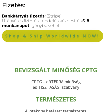
Fizetés:
Bankkártyás fizetés:
(Stripe)
Utánvétes fiztetés: rendelés kézbesítés
5-8
munkanapot
igénybe vehet.
Shop & Ship Worldwide NOW!
BEVIZSGÁLT MINŐSÉG CPTG
CPTG – dōTERRA minőség
és TISZTASÁGI szabvány
TERMÉSZETES
A jótékony hatásért természetes,