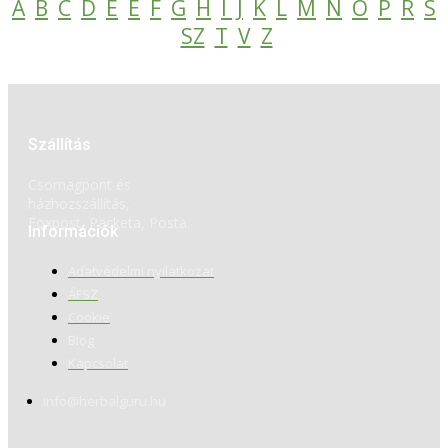
A
B
C
D
E
É
F
G
H
I
J
K
L
M
N
O
P
R
S
SZ
T
V
Z
Szállítás
Csomagpont és
házhozszállítás,
Foxpost, Packeta, Posta.
Információk
Adatvédelmi nyilatkozat
ÁFSZ
Cookie
Blog
Kapcsolat
info@herbalguru.hu