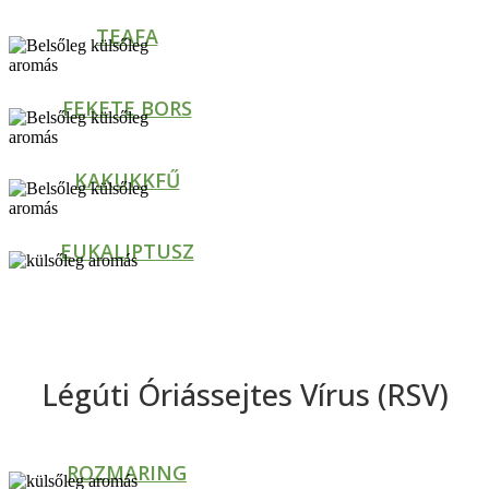
TEAFA
FEKETE BORS
KAKUKKFŰ
EUKALIPTUSZ
Légúti Óriássejtes Vírus (RSV)
ROZMARING