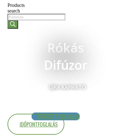
Products
search
Rókás
Difúzor
ÚJRA KAPHATÓ
TOVÁBB A TERMÉKRE
IDŐPONTFOGLALÁS