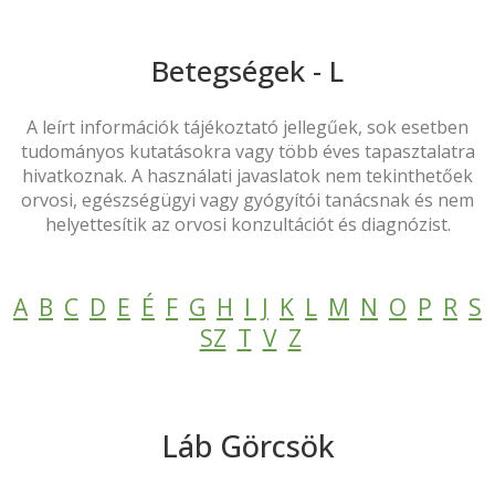
Betegségek - L
A leírt információk tájékoztató jellegűek, sok esetben
tudományos kutatásokra vagy több éves tapasztalatra
hivatkoznak. A használati javaslatok nem tekinthetőek
orvosi, egészségügyi vagy gyógyítói tanácsnak és nem
helyettesítik az orvosi konzultációt és diagnózist.
A
B
C
D
E
É
F
G
H
I
J
K
L
M
N
O
P
R
S
SZ
T
V
Z
Láb Görcsök