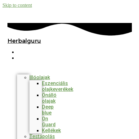
Skip to content
Herbalguru
Főmenü
Termékek
Illóolajak
Eszenciális
olajkeverékek
Önálló
olajak
Deep
blue
On
Guard
Kellékek
Testápolás