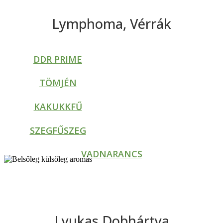
Lymphoma, Vérrák
DDR PRIME
TÖMJÉN
KAKUKKFŰ
SZEGFŰSZEG
VADNARANCS
Lyukas Dobhártya