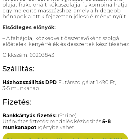
olajat frakcionált kókuszolajjal is kombinálhatja
egy melegítő masszázshoz, amely a hidegebb
hónapok alatt kifejezetten jóleső élményt nyújt.
Elsődleges előnyök:
– A fahéjolaj közkedvelt összetevőként szolgál
előételek, kenyérfélék és desszertek készítéséhez.
Cikkszám: 60203843
Szállítás:
Házhozszállítás
DPD
Futárszolgálat 1.490 Ft,
3-5 munkanap
Fizetés:
Bankkártyás fizetés:
(Stripe)
Utánvétes fiztetés: rendelés kézbesítés
5-8
munkanapot
igénybe vehet.