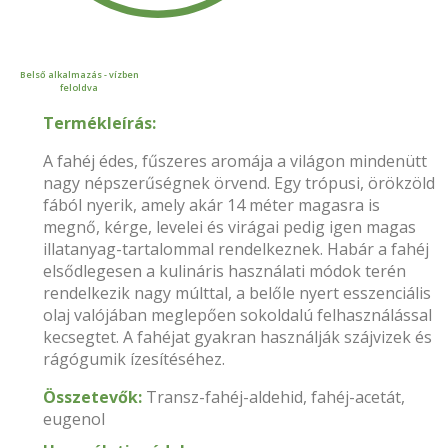
Belső alkalmazás - vízben
feloldva
Termékleírás:
A fahéj édes, fűszeres aromája a világon mindenütt
nagy népszerűségnek örvend. Egy trópusi, örökzöld
fából nyerik, amely akár 14 méter magasra is
megnő, kérge, levelei és virágai pedig igen magas
illatanyag-tartalommal rendelkeznek. Habár a fahéj
elsődlegesen a kulináris használati módok terén
rendelkezik nagy múlttal, a belőle nyert esszenciális
olaj valójában meglepően sokoldalú felhasználással
kecsegtet. A fahéjat gyakran használják szájvizek és
rágógumik ízesítéséhez.
Összetevők:
Transz-fahéj-aldehid, fahéj-acetát,
eugenol