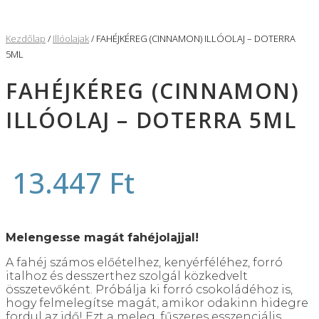
Kezdőlap
/
Illóolajak
/ FAHÉJKÉREG (CINNAMON) ILLÓOLAJ – DOTERRA
5ML
FAHÉJKÉREG (CINNAMON)
ILLÓOLAJ – DOTERRA 5ML
13.447
Ft
Melengesse magát fahéjolajjal!
A fahéj számos előételhez, kenyérféléhez, forró
italhoz és desszerthez szolgál közkedvelt
összetevőként. Próbálja ki forró csokoládéhoz is,
hogy felmelegítse magát, amikor odakinn hidegre
fordul az idő! Ezt a meleg, fűszeres esszenciális