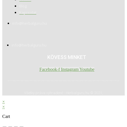
Blog
Kapcsolat
info@herbalguru.hu
info@herbalguru.hu
KÖVESS MINKET
Facebook-f
Instagram
Youtube
Všetky práva vyhradené - Herbalguru.hu © 2021,
×
×
Cart