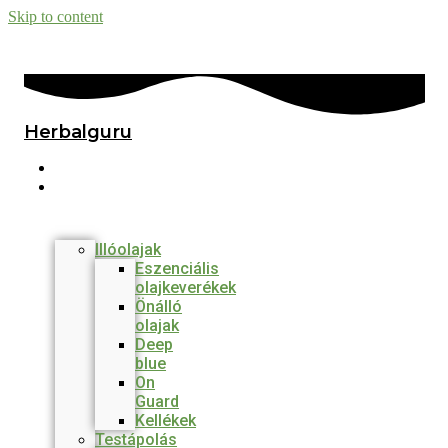
Skip to content
Herbalguru
Főmenü
Termékek
Illóolajak
Eszenciális
olajkeverékek
Önálló
olajak
Deep
blue
On
Guard
Kellékek
Testápolás