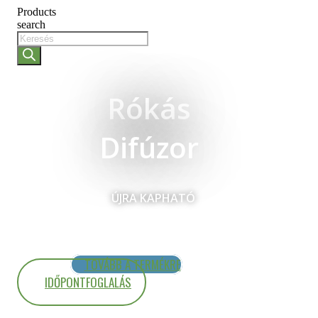
Products
search
Rókás
Difúzor
ÚJRA KAPHATÓ
TOVÁBB A TERMÉKRE
IDŐPONTFOGLALÁS