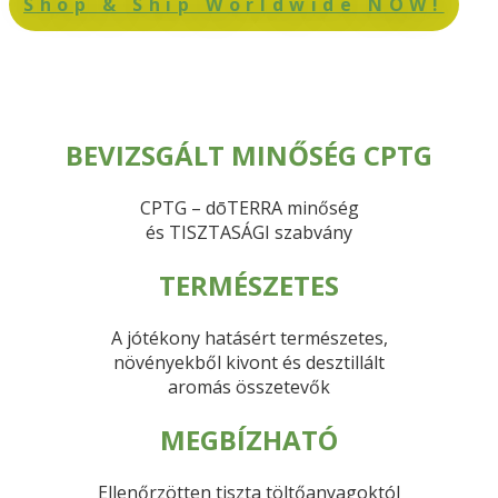
Shop & Ship Worldwide NOW!
BEVIZSGÁLT MINŐSÉG CPTG
CPTG – dōTERRA minőség
és TISZTASÁGI szabvány
TERMÉSZETES
A jótékony hatásért természetes,
növényekből kivont és desztillált
aromás összetevők
MEGBÍZHATÓ
Ellenőrzötten tiszta töltőanyagoktól