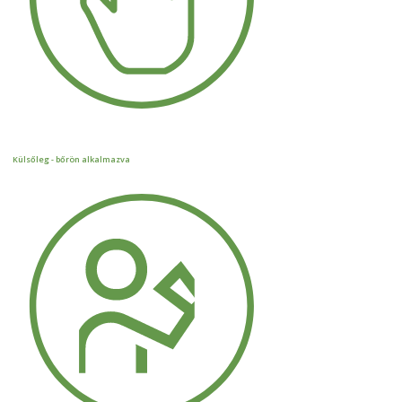
Külsőleg - bőrön alkalmazva