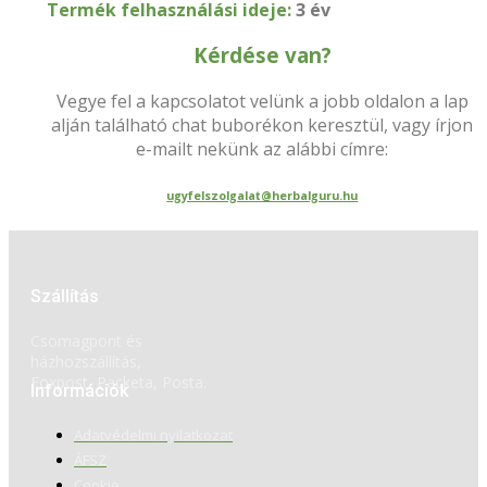
Termék felhasználási ideje:
3 év
Kérdése van?
Vegye fel a kapcsolatot velünk a jobb oldalon a lap
alján található chat buborékon keresztül, vagy írjon
e-mailt nekünk az alábbi címre:
ugyfelszolgalat@herbalguru.hu
Szállítás
Csomagpont és
házhozszállítás,
Foxpost, Packeta, Posta.
Információk
Adatvédelmi nyilatkozat
ÁFSZ
Cookie