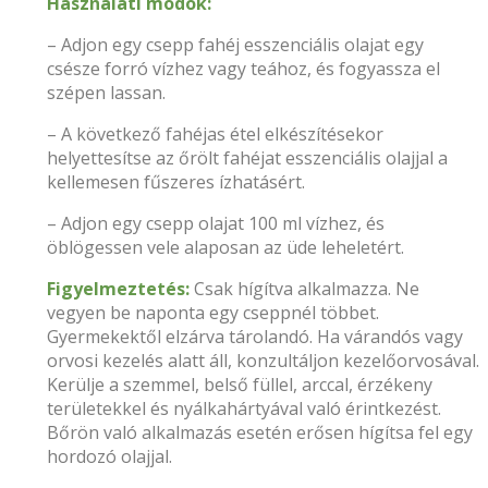
Használati módok:
– Adjon egy csepp fahéj esszenciális olajat egy
csésze forró vízhez vagy teához, és fogyassza el
szépen lassan.
– A következő fahéjas étel elkészítésekor
helyettesítse az őrölt fahéjat esszenciális olajjal a
kellemesen fűszeres ízhatásért.
– Adjon egy csepp olajat 100 ml vízhez, és
öblögessen vele alaposan az üde leheletért.
Figyelmeztetés:
Csak hígítva alkalmazza. Ne
vegyen be naponta egy cseppnél többet.
Gyermekektől elzárva tárolandó. Ha várandós vagy
orvosi kezelés alatt áll, konzultáljon kezelőorvosával.
Kerülje a szemmel, belső füllel, arccal, érzékeny
területekkel és nyálkahártyával való érintkezést.
Bőrön való alkalmazás esetén erősen hígítsa fel egy
hordozó olajjal.