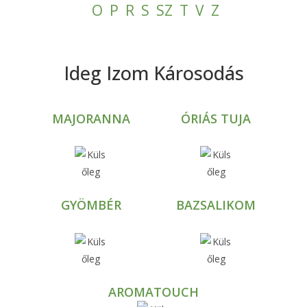
O
P
R
S
SZ
T
V
Z
Ideg Izom Károsodás
MAJORANNA
ÓRIÁS TUJA
GYÖMBÉR
BAZSALIKOM
AROMATOUCH