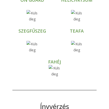
ON GUARD
HELICHRYSUM
SZEGFŰSZEG
TEAFA
FAHÉJ
Ínyvérzés