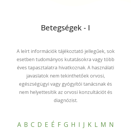
Betegségek - I
A leírt információk tájékoztató jellegűek, sok
esetben tudományos kutatásokra vagy több
éves tapasztalatra hivatkoznak. A használati
javaslatok nem tekinthetőek orvosi,
egészségügyi vagy gyógyítói tanácsnak és
nem helyettesítik az orvosi konzultációt és
diagnózist.
A
B
C
D
E
É
F
G
H
I
J
K
L
M
N