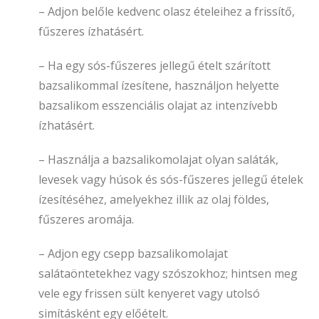
– Adjon belőle kedvenc olasz ételeihez a frissítő,
fűszeres ízhatásért.
– Ha egy sós-fűszeres jellegű ételt szárított
bazsalikommal ízesítene, használjon helyette
bazsalikom esszenciális olajat az intenzívebb
ízhatásért.
– Használja a bazsalikomolajat olyan saláták,
levesek vagy húsok és sós-fűszeres jellegű ételek
ízesítéséhez, amelyekhez illik az olaj földes,
fűszeres aromája.
– Adjon egy csepp bazsalikomolajat
salátaöntetekhez vagy szószokhoz; hintsen meg
vele egy frissen sült kenyeret vagy utolsó
simításként egy előételt.