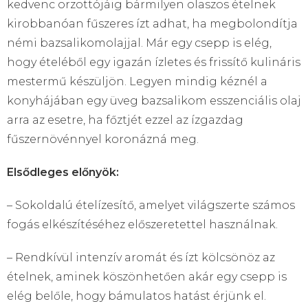
kedvenc orzottójáig bármilyen olaszos ételnek
kirobbanóan fűszeres ízt adhat, ha megbolondítja
némi bazsalikomolajjal. Már egy csepp is elég,
hogy ételéből egy igazán ízletes és frissítő kulináris
mestermű készüljön. Legyen mindig kéznél a
konyhájában egy üveg bazsalikom esszenciális olaj
arra az esetre, ha főztjét ezzel az ízgazdag
fűszernövénnyel koronázná meg.
Elsődleges előnyök:
– Sokoldalú ételízesítő, amelyet világszerte számos
fogás elkészítéséhez előszeretettel használnak.
– Rendkívül intenzív aromát és ízt kölcsönöz az
ételnek, aminek köszönhetően akár egy csepp is
elég belőle, hogy bámulatos hatást érjünk el.