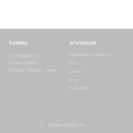
Szállítás
Információk
Adatvédelmi nyilatkozat
Csomagpont és
házhozszállítás,
ÁFSZ
Foxpost, Packeta, Posta.
Cookie
Blog
Kapcsolat
info@herbalguru.hu