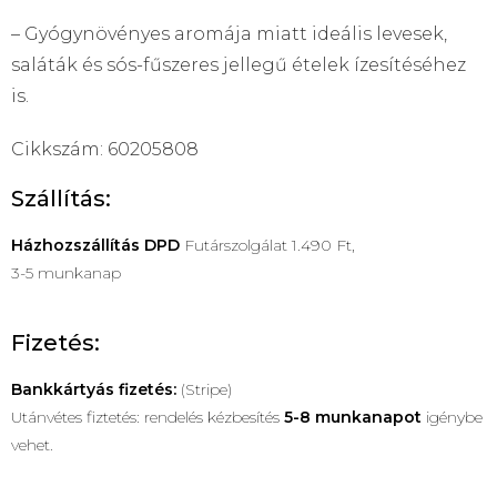
– Gyógynövényes aromája miatt ideális levesek,
saláták és sós-fűszeres jellegű ételek ízesítéséhez
is.
Cikkszám: 60205808
Szállítás:
Házhozszállítás
DPD
Futárszolgálat 1.490 Ft,
3-5 munkanap
Fizetés:
Bankkártyás fizetés:
(Stripe)
Utánvétes fiztetés: rendelés kézbesítés
5-8 munkanapot
igénybe
vehet.