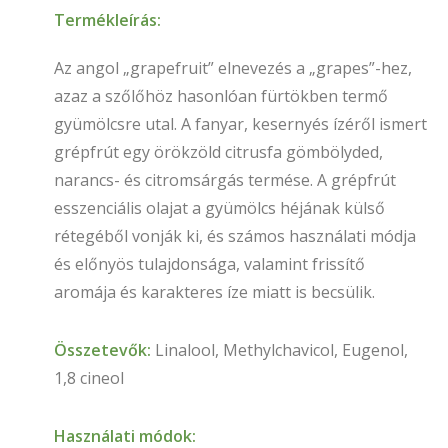
Termékleírás:
Az angol „grapefruit” elnevezés a „grapes”-hez,
azaz a szőlőhöz hasonlóan fürtökben termő
gyümölcsre utal. A fanyar, kesernyés ízéről ismert
grépfrút egy örökzöld citrusfa gömbölyded,
narancs- és citromsárgás termése. A grépfrút
esszenciális olajat a gyümölcs héjának külső
rétegéből vonják ki, és számos használati módja
és előnyös tulajdonsága, valamint frissítő
aromája és karakteres íze miatt is becsülik.
Összetevők:
Linalool, Methylchavicol, Eugenol,
1,8 cineol
Használati módok: