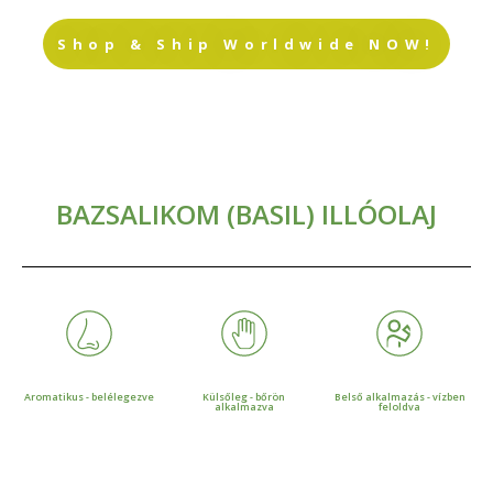
Shop & Ship Worldwide NOW!
BAZSALIKOM (BASIL) ILLÓOLAJ
Aromatikus - belélegezve
Külsőleg - bőrön
Belső alkalmazás - vízben
alkalmazva
feloldva