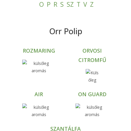
O
P
R
S
SZ
T
V
Z
Orr Polip
ROZMARING
ORVOSI
CITROMFŰ
AIR
ON GUARD
SZANTÁLFA