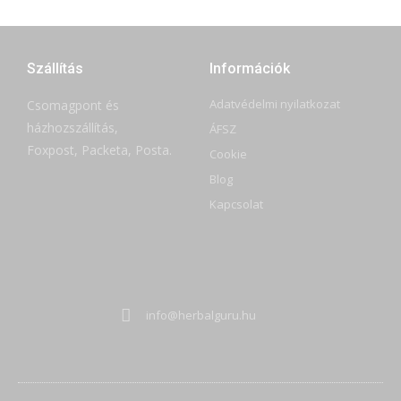
Szállítás
Információk
Adatvédelmi nyilatkozat
Csomagpont és
házhozszállítás,
ÁFSZ
Foxpost, Packeta, Posta.
Cookie
Blog
Kapcsolat
info@herbalguru.hu