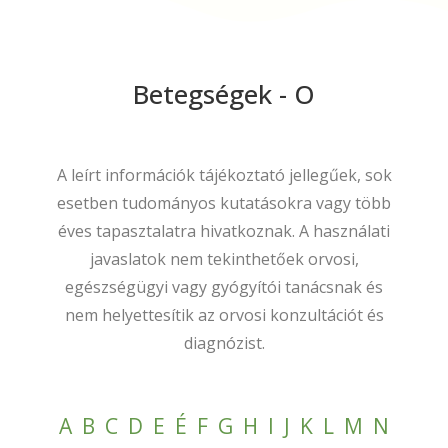
Betegségek - O
A leírt információk tájékoztató jellegűek, sok
esetben tudományos kutatásokra vagy több
éves tapasztalatra hivatkoznak. A használati
javaslatok nem tekinthetőek orvosi,
egészségügyi vagy gyógyítói tanácsnak és
nem helyettesítik az orvosi konzultációt és
diagnózist.
A
B
C
D
E
É
F
G
H
I
J
K
L
M
N