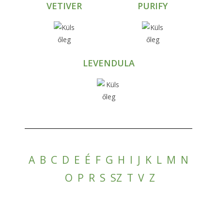
VETIVER
PURIFY
LEVENDULA
A
B
C
D
E
É
F
G
H
I
J
K
L
M
N
O
P
R
S
SZ
T
V
Z