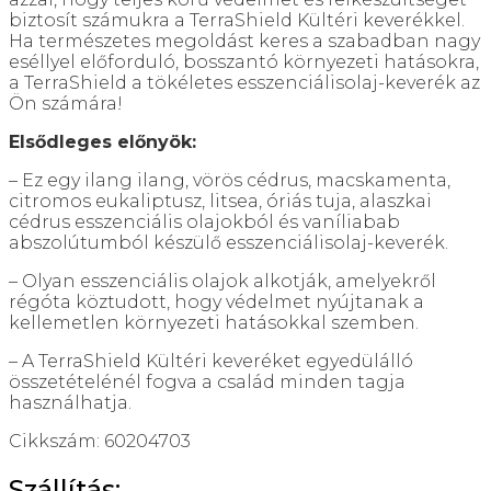
biztosít számukra a TerraShield Kültéri keverékkel.
Ha természetes megoldást keres a szabadban nagy
eséllyel előforduló, bosszantó környezeti hatásokra,
a TerraShield a tökéletes esszenciálisolaj-keverék az
Ön számára!
Elsődleges előnyök:
– Ez egy ilang ilang, vörös cédrus, macskamenta,
citromos eukaliptusz, litsea, óriás tuja, alaszkai
cédrus esszenciális olajokból és vaníliabab
abszolútumból készülő esszenciálisolaj-keverék.
– Olyan esszenciális olajok alkotják, amelyekről
régóta köztudott, hogy védelmet nyújtanak a
kellemetlen környezeti hatásokkal szemben.
– A TerraShield Kültéri keveréket egyedülálló
összetételénél fogva a család minden tagja
használhatja.
Cikkszám: 60204703
Szállítás: