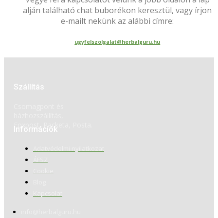
alján található chat buborékon keresztül, vagy írjon
e-mailt nekünk az alábbi címre:
ugyfelszolgalat@herbalguru.hu
Szállítás
Csomagpont és
házhozszállítás,
Foxpost, Packeta, Posta.
Információk
Adatvédelmi nyilatkozat
ÁFSZ
Cookie
Blog
Kapcsolat
info@herbalguru.hu