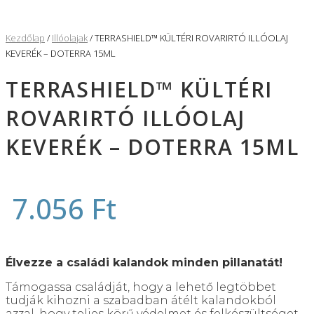
Kezdőlap
/
Illóolajak
/ TERRASHIELD™ KÜLTÉRI ROVARIRTÓ ILLÓOLAJ
KEVERÉK – DOTERRA 15ML
TERRASHIELD™ KÜLTÉRI
ROVARIRTÓ ILLÓOLAJ
KEVERÉK – DOTERRA 15ML
7.056
Ft
Élvezze a családi kalandok minden pillanatát!
Támogassa családját, hogy a lehető legtöbbet
tudják kihozni a szabadban átélt kalandokból
azzal, hogy teljes körű védelmet és felkészültséget