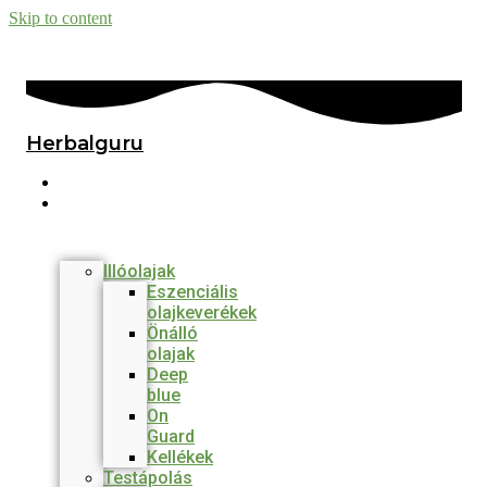
Skip to content
Herbalguru
Főmenü
Termékek
Illóolajak
Eszenciális
olajkeverékek
Önálló
olajak
Deep
blue
On
Guard
Kellékek
Testápolás