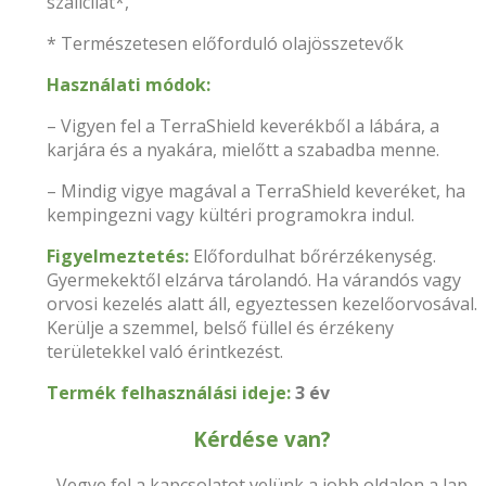
szalicilát*,
* Természetesen előforduló olajösszetevők
Használati módok:
– Vigyen fel a TerraShield keverékből a lábára, a
karjára és a nyakára, mielőtt a szabadba menne.
– Mindig vigye magával a TerraShield keveréket, ha
kempingezni vagy kültéri programokra indul.
Figyelmeztetés:
Előfordulhat bőrérzékenység.
Gyermekektől elzárva tárolandó. Ha várandós vagy
orvosi kezelés alatt áll, egyeztessen kezelőorvosával.
Kerülje a szemmel, belső füllel és érzékeny
területekkel való érintkezést.
Termék felhasználási ideje:
3 év
Kérdése van?
Vegye fel a kapcsolatot velünk a jobb oldalon a lap