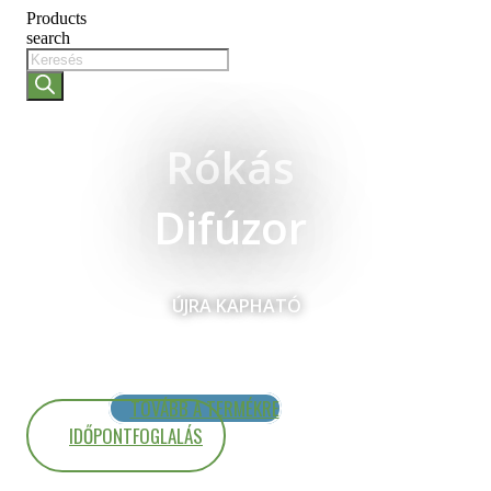
Products
search
Rókás
Difúzor
ÚJRA KAPHATÓ
TOVÁBB A TERMÉKRE
IDŐPONTFOGLALÁS