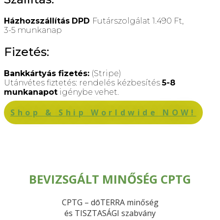
Házhozszállítás
DPD
Futárszolgálat 1.490 Ft,
3-5 munkanap
Fizetés:
Bankkártyás fizetés:
(Stripe)
Utánvétes fiztetés: rendelés kézbesítés
5-8
munkanapot
igénybe vehet.
Shop & Ship Worldwide NOW!
BEVIZSGÁLT MINŐSÉG CPTG
CPTG – dōTERRA minőség
és TISZTASÁGI szabvány