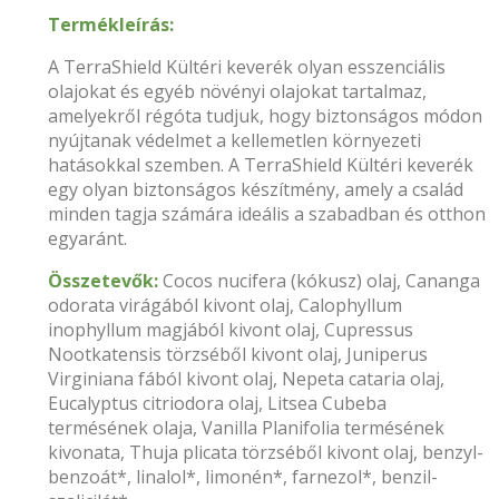
Termékleírás:
A TerraShield Kültéri keverék olyan esszenciális
olajokat és egyéb növényi olajokat tartalmaz,
amelyekről régóta tudjuk, hogy biztonságos módon
nyújtanak védelmet a kellemetlen környezeti
hatásokkal szemben. A TerraShield Kültéri keverék
egy olyan biztonságos készítmény, amely a család
minden tagja számára ideális a szabadban és otthon
egyaránt.
Összetevők:
Cocos nucifera (kókusz) olaj, Cananga
odorata virágából kivont olaj, Calophyllum
inophyllum magjából kivont olaj, Cupressus
Nootkatensis törzséből kivont olaj, Juniperus
Virginiana fából kivont olaj, Nepeta cataria olaj,
Eucalyptus citriodora olaj, Litsea Cubeba
termésének olaja, Vanilla Planifolia termésének
kivonata, Thuja plicata törzséből kivont olaj, benzyl-
benzoát*, linalol*, limonén*, farnezol*, benzil-