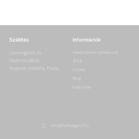
Szállítás
Információk
Adatvédelmi nyilatkozat
Csomagpont és
házhozszállítás,
ÁFSZ
Foxpost, Packeta, Posta.
Cookie
Blog
Kapcsolat
info@herbalguru.hu