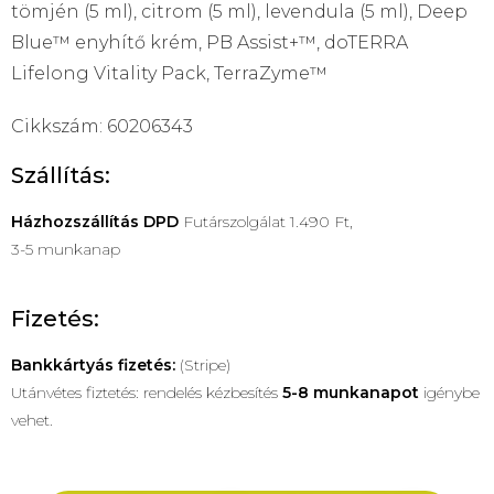
tömjén (5 ml), citrom (5 ml), levendula (5 ml), Deep
Blue™ enyhítő krém, PB Assist+™, doTERRA
Lifelong Vitality Pack, TerraZyme™
Cikkszám: 60206343
Szállítás:
Házhozszállítás
DPD
Futárszolgálat 1.490 Ft,
3-5 munkanap
Fizetés:
Bankkártyás fizetés:
(Stripe)
Utánvétes fiztetés: rendelés kézbesítés
5-8 munkanapot
igénybe
vehet.