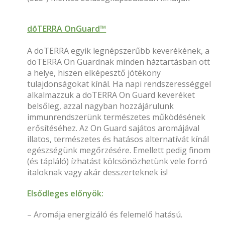
dōTERRA OnGuard™
A doTERRA egyik legnépszerűbb keverékének, a
doTERRA On Guardnak minden háztartásban ott
a helye, hiszen elképesztő jótékony
tulajdonságokat kínál. Ha napi rendszerességgel
alkalmazzuk a doTERRA On Guard keveréket
belsőleg, azzal nagyban hozzájárulunk
immunrendszerünk természetes működésének
erősítéséhez. Az On Guard sajátos aromájával
illatos, természetes és hatásos alternatívát kínál
egészségünk megőrzésére. Emellett pedig finom
(és tápláló) ízhatást kölcsönözhetünk vele forró
italoknak vagy akár desszerteknek is!
Elsődleges előnyök:
– Aromája energizáló és felemelő hatású.