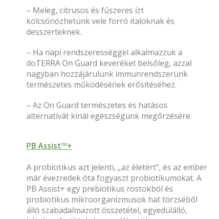
– Meleg, citrusos és fűszeres ízt
kölcsönözhetünk vele forró italoknak és
desszerteknek.
– Ha napi rendszerességgel alkalmazzuk a
doTERRA On Guard keveréket belsőleg, azzal
nagyban hozzájárulunk immunrendszerünk
természetes működésének erősítéséhez.
– Az On Guard természetes és hatásos
alternatívát kínál egészségünk megőrzésére.
PB Assist™+
A probiotikus azt jelenti, „az életért”, és az ember
már évezredek óta fogyaszt probiotikumokat. A
PB Assist+ egy prebiotikus rostokból és
probiotikus mikroorganizmusok hat törzséből
álló szabadalmazott összetétel, egyedülálló,