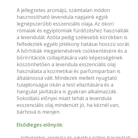
A jellegzetes aromájú, számtalan módon
hasznosítható levendula napjaink egyik
legnépszerűbb esszenciális olaja. Az ókori
rómaiak és egyiptomiak fürdőzéshez használták
a levendulát. Azóta pedig szélesebb körökben is
felfedezték egyéb jótékony hatásai hosszú sorát.
A bőrhibák megjelenésének csökkentésére és a
bőrirritációk csillapítására való képességének
köszönhetően a levendula esszenciális olaj
használata a kozmetikai és parfümiparban is
általánossá vált. Mindezek mellett nyugtató
tulajdonságai okán a test ellazítására és a
hangulat javítására is gyakran alkalmazzák.
Sokoldalú előnyei miatt tehát a levendula
esszenciális olaj mindenütt jó, ha kéznél van,
bárhová is menjen.
Elsődleges előnyök:
– Jellegzetes aromája és egyéb sajátos használati