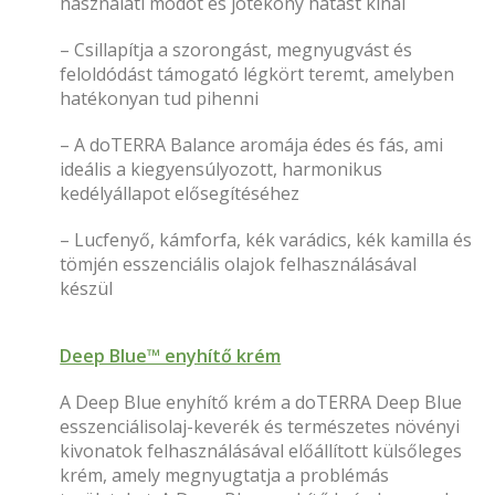
használati módot és jótékony hatást kínál
– Csillapítja a szorongást, megnyugvást és
feloldódást támogató légkört teremt, amelyben
hatékonyan tud pihenni
– A doTERRA Balance aromája édes és fás, ami
ideális a kiegyensúlyozott, harmonikus
kedélyállapot elősegítéséhez
– Lucfenyő, kámforfa, kék varádics, kék kamilla és
tömjén esszenciális olajok felhasználásával
készül
Deep Blue™ enyhítő krém
A Deep Blue enyhítő krém a doTERRA Deep Blue
esszenciálisolaj-keverék és természetes növényi
kivonatok felhasználásával előállított külsőleges
krém, amely megnyugtatja a problémás