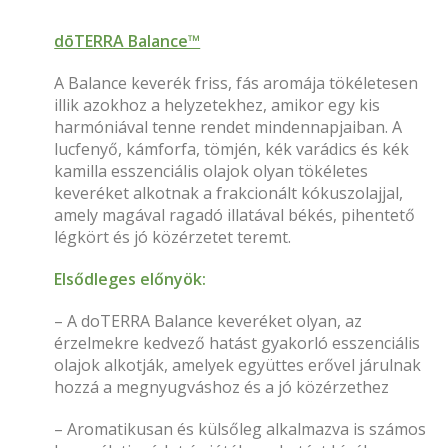
dōTERRA Balance™
A Balance keverék friss, fás aromája tökéletesen
illik azokhoz a helyzetekhez, amikor egy kis
harmóniával tenne rendet mindennapjaiban. A
lucfenyő, kámforfa, tömjén, kék varádics és kék
kamilla esszenciális olajok olyan tökéletes
keveréket alkotnak a frakcionált kókuszolajjal,
amely magával ragadó illatával békés, pihentető
légkört és jó közérzetet teremt.
Elsődleges előnyök:
– A doTERRA Balance keveréket olyan, az
érzelmekre kedvező hatást gyakorló esszenciális
olajok alkotják, amelyek együttes erővel járulnak
hozzá a megnyugváshoz és a jó közérzethez
– Aromatikusan és külsőleg alkalmazva is számos