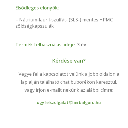
Elsődleges előnyök:
– Nátrium-lauril-szulfát- (SLS-) mentes HPMC
zöldségkapszulák.
Termék felhasználási ideje:
3 év
Kérdése van?
Vegye fel a kapcsolatot velünk a jobb oldalon a
lap alján található chat buborékon keresztül,
vagy írjon e-mailt nekünk az alábbi címre:
ugyfelszolgalat@herbalguru.hu