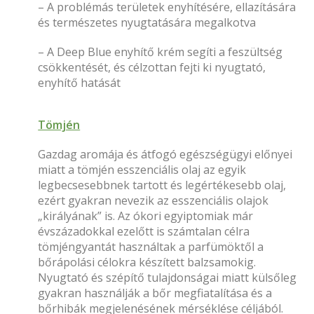
– A problémás területek enyhítésére, ellazítására
és természetes nyugtatására megalkotva
– A Deep Blue enyhítő krém segíti a feszültség
csökkentését, és célzottan fejti ki nyugtató,
enyhítő hatását
Tömjén
Gazdag aromája és átfogó egészségügyi előnyei
miatt a tömjén esszenciális olaj az egyik
legbecsesebbnek tartott és legértékesebb olaj,
ezért gyakran nevezik az esszenciális olajok
„királyának” is. Az ókori egyiptomiak már
évszázadokkal ezelőtt is számtalan célra
tömjéngyantát használtak a parfümöktől a
bőrápolási célokra készített balzsamokig.
Nyugtató és szépítő tulajdonságai miatt külsőleg
gyakran használják a bőr megfiatalítása és a
bőrhibák megjelenésének mérséklése céljából.