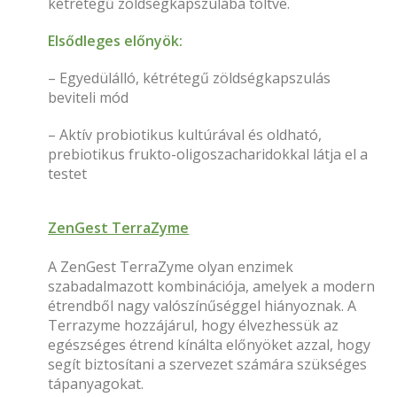
kétrétegű zöldségkapszulába töltve.
Elsődleges előnyök:
– Egyedülálló, kétrétegű zöldségkapszulás
beviteli mód
– Aktív probiotikus kultúrával és oldható,
prebiotikus frukto-oligoszacharidokkal látja el a
testet
ZenGest TerraZyme
A ZenGest TerraZyme olyan enzimek
szabadalmazott kombinációja, amelyek a modern
étrendből nagy valószínűséggel hiányoznak. A
Terrazyme hozzájárul, hogy élvezhessük az
egészséges étrend kínálta előnyöket azzal, hogy
segít biztosítani a szervezet számára szükséges
tápanyagokat.