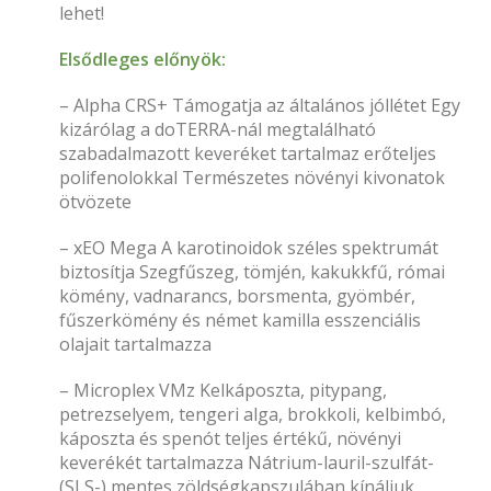
lehet!
Elsődleges előnyök:
– Alpha CRS+ Támogatja az általános jóllétet Egy
kizárólag a doTERRA-nál megtalálható
szabadalmazott keveréket tartalmaz erőteljes
polifenolokkal Természetes növényi kivonatok
ötvözete
– xEO Mega A karotinoidok széles spektrumát
biztosítja Szegfűszeg, tömjén, kakukkfű, római
kömény, vadnarancs, borsmenta, gyömbér,
fűszerkömény és német kamilla esszenciális
olajait tartalmazza
– Microplex VMz Kelkáposzta, pitypang,
petrezselyem, tengeri alga, brokkoli, kelbimbó,
káposzta és spenót teljes értékű, növényi
keverékét tartalmazza Nátrium-lauril-szulfát-
(SLS-) mentes zöldségkapszulában kínáljuk