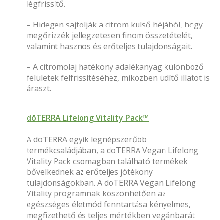
légfrissítő.
– Hidegen sajtolják a citrom külső héjából, hogy
megőrizzék jellegzetesen finom összetételét,
valamint hasznos és erőteljes tulajdonságait.
– A citromolaj hatékony adalékanyag különböző
felületek felfrissítéséhez, miközben üdítő illatot is
áraszt.
dōTERRA Lifelong Vitality Pack™
A doTERRA egyik legnépszerűbb
termékcsaládjában, a doTERRA Vegan Lifelong
Vitality Pack csomagban található termékek
bővelkednek az erőteljes jótékony
tulajdonságokban. A doTERRA Vegan Lifelong
Vitality programnak köszönhetően az
egészséges életmód fenntartása kényelmes,
megfizethető és teljes mértékben vegánbarát