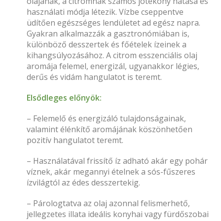
olajának, a citromnak számos jótékony hatása és
használati módja létezik. Vízbe cseppentve
üdítően egészséges lendületet ad egész napra.
Gyakran alkalmazzák a gasztronómiában is,
különböző desszertek és főételek ízeinek a
kihangsúlyozásához. A citrom esszenciális olaj
aromája felemel, energizál, ugyanakkor légies,
derűs és vidám hangulatot is teremt.
Elsődleges előnyök:
– Felemelő és energizáló tulajdonságainak,
valamint élénkítő aromájának köszönhetően
pozitív hangulatot teremt.
– Használatával frissítő íz adható akár egy pohár
víznek, akár megannyi ételnek a sós-fűszeres
ízvilágtól az édes desszertekig.
– Párologtatva az olaj azonnal felismerhető,
jellegzetes illata ideális konyhai vagy fürdőszobai