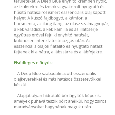
területeket. A Deep Blue enyhítő krémben nyolc,
az ízületekre és izmokra gyakorolt nyugtató és
hűsítő hatásairól ismert esszenciális olaj kapott
helyet. A kúszó fajdbogyó, a kámfor, a
borsmenta, az ilang ilang, az olasz szalmagyopár,
a kék varádics, a kék kamilla és az illatcserje
együttes erővel fejti ki enyhítő hatását,
különösen intenzív testmozgás után. Az
esszenciális olajok fiatalító és nyugtató hatást
fejtenek ki a hátra, a lábszárra és a lábfejekre.
Elsődleges előnyök:
– A Deep Blue szabadalmazott esszenciális
olajkeverékkel és más hatásos összetevőkkel
készül
– Alapját olyan hidratáló bőrlágyítók képezik,
amelyek puhává teszik bőrt anélkül, hogy zsíros
maradványokat hagynának maguk után