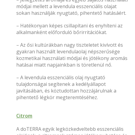
módjai mellett a levendula esszenciális olajat
sokan használják nyugtató, pihentető hatásáért.
– Hatékonyan képes csillapítani és enyhíteni az
alkalmanként előforduló bőrirritációkat.
– Az ősi kultúrákban nagy tiszteletet kivívott és
gyakran használt levendulaolaj népszerűsége
kozmetikai használati módjai és jótékony aromás
hatásai miatt napjainkban is töretlenül nő.
– A levendula esszenciális olaj nyugtató
tulajdonságai segítenek a kedélyállapot
javításában, és köztudottan hozzájárulnak a
pihentető légkör megteremtéséhez.
Citrom
A doTERRA egyik legközkedveltebb esszenciális