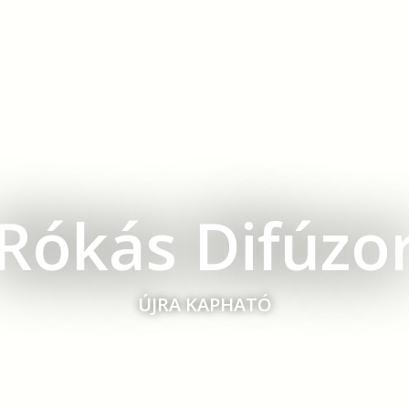
Termékek
dōTERRA Life
Betegségek A-Z-ig
Rókás Difúzo
ÚJRA KAPHATÓ