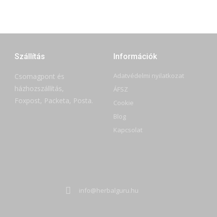
Szállítás
Információk
Adatvédelmi nyilatkozat
Csomagpont és
házhozszállítás,
ÁFSZ
Foxpost, Packeta, Posta.
Cookie
Blog
Kapcsolat
info@herbalguru.hu