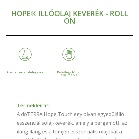
HOPE® ILLÓOLAJ KEVERÉK - ROLL
ON
Aromatikus - belélegezve
Külsőleg - bőrön
alkalmazva
Termékleírás:
A dōTERRA Hope Touch egy olyan egyedülálló
esszenciálisolaj-keverék, amely a bergamott, az
ilang ilang és a tömjén esszenciális olajokat a