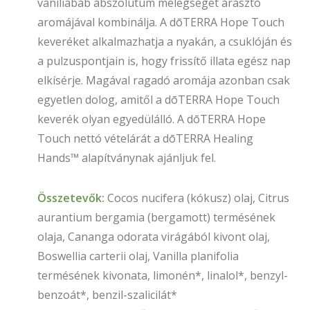
vaníliabab abszolútum melegséget árasztó
aromájával kombinálja. A dōTERRA Hope Touch
keveréket alkalmazhatja a nyakán, a csuklóján és
a pulzuspontjain is, hogy frissítő illata egész nap
elkísérje. Magával ragadó aromája azonban csak
egyetlen dolog, amitől a dōTERRA Hope Touch
keverék olyan egyedülálló. A dōTERRA Hope
Touch nettó vételárát a dōTERRA Healing
Hands™ alapítványnak ajánljuk fel.
Összetevők:
Cocos nucifera (kókusz) olaj, Citrus
aurantium bergamia (bergamott) termésének
olaja, Cananga odorata virágából kivont olaj,
Boswellia carterii olaj, Vanilla planifolia
termésének kivonata, limonén*, linalol*, benzyl-
benzoát*, benzil-szalicilát*