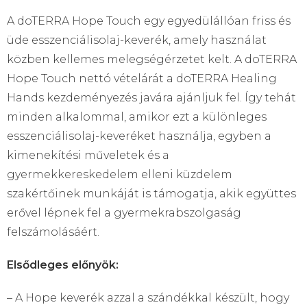
A doTERRA Hope Touch egy egyedülállóan friss és
üde esszenciálisolaj-keverék, amely használat
közben kellemes melegségérzetet kelt. A doTERRA
Hope Touch nettó vételárát a doTERRA Healing
Hands kezdeményezés javára ajánljuk fel. Így tehát
minden alkalommal, amikor ezt a különleges
esszenciálisolaj-keveréket használja, egyben a
kimenekítési műveletek és a
gyermekkereskedelem elleni küzdelem
szakértőinek munkáját is támogatja, akik együttes
erővel lépnek fel a gyermekrabszolgaság
felszámolásáért.
Elsődleges előnyök:
– A Hope keverék azzal a szándékkal készült, hogy