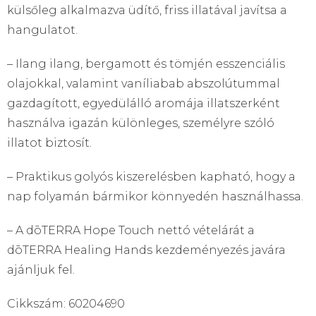
külsőleg alkalmazva üdítő, friss illatával javítsa a
hangulatot.
– Ilang ilang, bergamott és tömjén esszenciális
olajokkal, valamint vaníliabab abszolútummal
gazdagított, egyedülálló aromája illatszerként
használva igazán különleges, személyre szóló
illatot biztosít.
– Praktikus golyós kiszerelésben kapható, hogy a
nap folyamán bármikor könnyedén használhassa.
– A dōTERRA Hope Touch nettó vételárát a
dōTERRA Healing Hands kezdeményezés javára
ajánljuk fel.
Cikkszám: 60204690