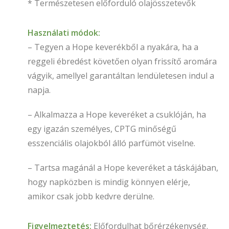
* Természetesen előforduló olajösszetevők
Használati módok:
– Tegyen a Hope keverékből a nyakára, ha a
reggeli ébredést követően olyan frissítő aromára
vágyik, amellyel garantáltan lendületesen indul a
napja.
– Alkalmazza a Hope keveréket a csuklóján, ha
egy igazán személyes, CPTG minőségű
esszenciális olajokból álló parfümöt viselne.
– Tartsa magánál a Hope keveréket a táskájában,
hogy napközben is mindig könnyen elérje,
amikor csak jobb kedvre derülne.
Figyelmeztetés:
Előfordulhat bőrérzékenység.