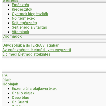
Wellness
Emésztés
Kiegészítők
Gyermek kiegészítők
Női termékek
Sejt egészség
Sejt energia vitalitás
Vitaminok
Csomagok
TERRA Life
Üdvözöljük a dōTERRA világában
Az egészséges életmód ilyen egyszerű
Éld meg! Életmód áttekintés
tegségek A-Z-ig
menü
mékek
Illóolajak
Eszenciális olajkeverékek
Önálló olajak
Deep blue
On Guard