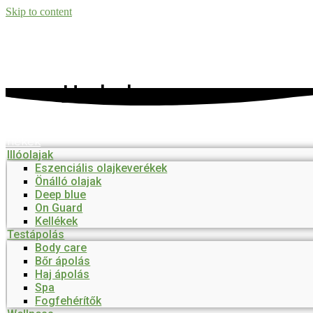
Skip to content
Herbalguru
őmenü
rmékek
Illóolajak
Eszenciális olajkeverékek
Önálló olajak
Deep blue
On Guard
Kellékek
Testápolás
Body care
Bőr ápolás
Haj ápolás
Spa
Fogfehérítők