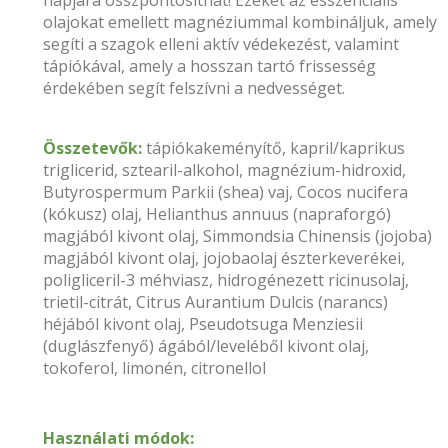
olajokat emellett magnéziummal kombináljuk, amely
segíti a szagok elleni aktív védekezést, valamint
tápiókával, amely a hosszan tartó frissesség
érdekében segít felszívni a nedvességet.
Összetevők:
tápiókakeményítő, kapril/kaprikus
triglicerid, sztearil-alkohol, magnézium-hidroxid,
Butyrospermum Parkii (shea) vaj, Cocos nucifera
(kókusz) olaj, Helianthus annuus (napraforgó)
magjából kivont olaj, Simmondsia Chinensis (jojoba)
magjából kivont olaj, jojobaolaj észterkeverékei,
poligliceril-3 méhviasz, hidrogénezett ricinusolaj,
trietil-citrát, Citrus Aurantium Dulcis (narancs)
héjából kivont olaj, Pseudotsuga Menziesii
(duglászfenyő) ágából/leveléből kivont olaj,
tokoferol, limonén, citronellol
Használati módok: