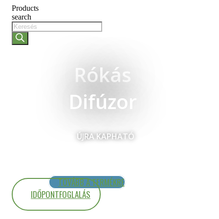
Products
search
Rókás
Difúzor
ÚJRA KAPHATÓ
TOVÁBB A TERMÉKRE
IDŐPONTFOGLALÁS