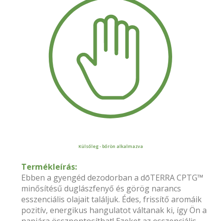
Külsőleg - bőrön alkalmazva
Termékleírás:
Ebben a gyengéd dezodorban a dōTERRA CPTG™
minősítésű duglászfenyő és görög narancs
esszenciális olajait találjuk. Édes, frissítő aromáik
pozitív, energikus hangulatot váltanak ki, így Ön a
napjára összpontosíthat! Ezeket az esszenciális