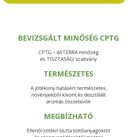
BEVIZSGÁLT MINŐSÉG CPTG
CPTG – dōTERRA minőség
és TISZTASÁGI szabvány
TERMÉSZETES
A jótékony hatásért természetes,
növényekből kivont és desztillált
aromás összetevők
MEGBÍZHATÓ
Ellenőrzötten tiszta töltőanyagoktól