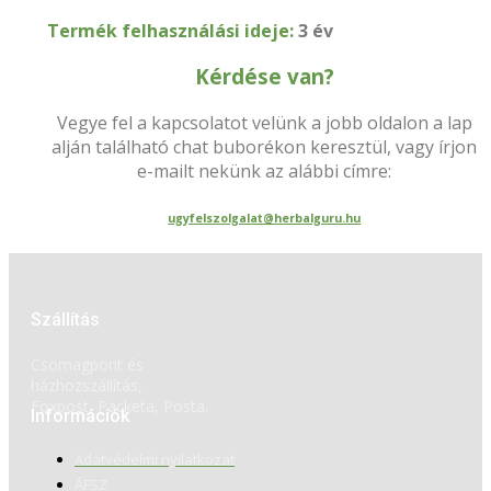
Termék felhasználási ideje:
3 év
Kérdése van?
Vegye fel a kapcsolatot velünk a jobb oldalon a lap
alján található chat buborékon keresztül, vagy írjon
e-mailt nekünk az alábbi címre:
ugyfelszolgalat@herbalguru.hu
Szállítás
Csomagpont és
házhozszállítás,
Foxpost, Packeta, Posta.
Információk
Adatvédelmi nyilatkozat
ÁFSZ