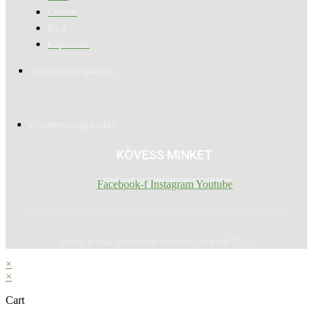
Cookie
Blog
Kapcsolat
info@herbalguru.hu
info@herbalguru.hu
KÖVESS MINKET
Facebook-f
Instagram
Youtube
Všetky práva vyhradené - Herbalguru.hu © 2021,
×
×
Cart