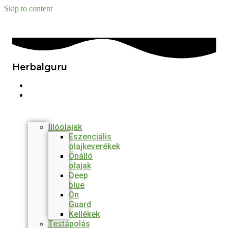
Skip to content
Herbalguru
Főmenü
Termékek
Illóolajak
Eszenciális
olajkeverékek
Önálló
olajak
Deep
blue
On
Guard
Kellékek
Testápolás