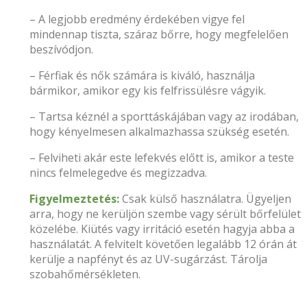
– A legjobb eredmény érdekében vigye fel
mindennap tiszta, száraz bőrre, hogy megfelelően
beszívódjon.
– Férfiak és nők számára is kiváló, használja
bármikor, amikor egy kis felfrissülésre vágyik.
– Tartsa kéznél a sporttáskájában vagy az irodában,
hogy kényelmesen alkalmazhassa szükség esetén.
– Felviheti akár este lefekvés előtt is, amikor a teste
nincs felmelegedve és megizzadva.
Figyelmeztetés:
Csak külső használatra. Ügyeljen
arra, hogy ne kerüljön szembe vagy sérült bőrfelület
közelébe. Kiütés vagy irritáció esetén hagyja abba a
használatát. A felvitelt követően legalább 12 órán át
kerülje a napfényt és az UV-sugárzást. Tárolja
szobahőmérsékleten.