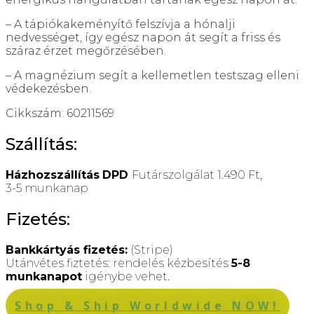
– A tápiókakeményítő felszívja a hónalji
nedvességet, így egész napon át segít a friss és
száraz érzet megőrzésében.
– A magnézium segít a kellemetlen testszag elleni
védekezésben.
Cikkszám: 60211569
Szállítás:
Házhozszállítás
DPD
Futárszolgálat 1.490 Ft,
3-5 munkanap
Fizetés:
Bankkártyás fizetés:
(Stripe)
Utánvétes fiztetés: rendelés kézbesítés
5-8
munkanapot
igénybe vehet.
Shop & Ship Worldwide NOW!