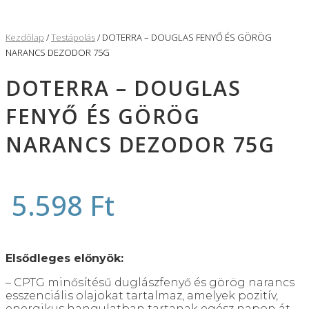
Kezdőlap
/
Testápolás
/ DOTERRA – DOUGLAS FENYŐ ÉS GÖRÖG
NARANCS DEZODOR 75G
DOTERRA – DOUGLAS
FENYŐ ÉS GÖRÖG
NARANCS DEZODOR 75G
5.598
Ft
Elsődleges előnyök:
– CPTG minősítésű duglászfenyő és görög narancs
esszenciális olajokat tartalmaz, amelyek pozitív,
energikus hangulatban tartanak egész napon át.