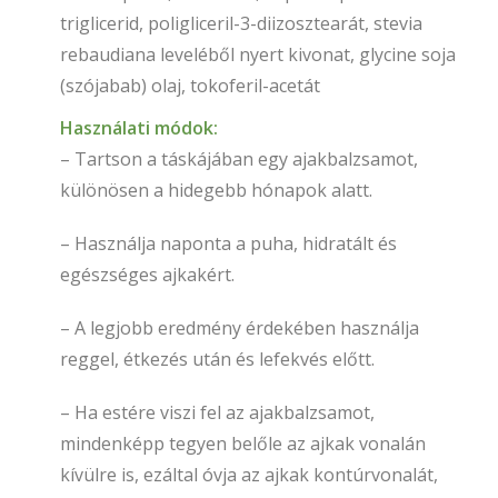
triglicerid, poligliceril-3-diizosztearát, stevia
rebaudiana leveléből nyert kivonat, glycine soja
(szójabab) olaj, tokoferil-acetát
Használati módok:
– Tartson a táskájában egy ajakbalzsamot,
különösen a hidegebb hónapok alatt.
– Használja naponta a puha, hidratált és
egészséges ajkakért.
– A legjobb eredmény érdekében használja
reggel, étkezés után és lefekvés előtt.
– Ha estére viszi fel az ajakbalzsamot,
mindenképp tegyen belőle az ajkak vonalán
kívülre is, ezáltal óvja az ajkak kontúrvonalát,