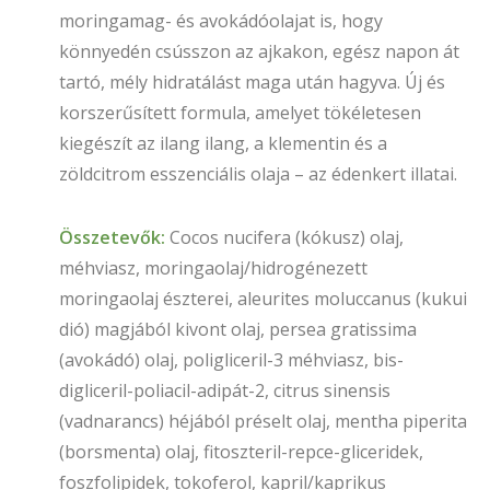
moringamag- és avokádóolajat is, hogy
könnyedén csússzon az ajkakon, egész napon át
tartó, mély hidratálást maga után hagyva. Új és
korszerűsített formula, amelyet tökéletesen
kiegészít az ilang ilang, a klementin és a
zöldcitrom esszenciális olaja – az édenkert illatai.
Összetevők:
Cocos nucifera (kókusz) olaj,
méhviasz, moringaolaj/hidrogénezett
moringaolaj észterei, aleurites moluccanus (kukui
dió) magjából kivont olaj, persea gratissima
(avokádó) olaj, poligliceril-3 méhviasz, bis-
digliceril-poliacil-adipát-2, citrus sinensis
(vadnarancs) héjából préselt olaj, mentha piperita
(borsmenta) olaj, fitoszteril-repce-gliceridek,
foszfolipidek, tokoferol, kapril/kaprikus