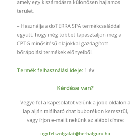
amely egy kiszáradásra különösen hajlamos
terület.
– Használja a doTERRA SPA termékcsaláddal
együtt, hogy még többet tapasztaljon meg a
CPTG minősítésű olajokkal gazdagított
bőrápolási termékek előnyeiből.
Termék felhasználási ideje:
1 év
Kérdése van?
Vegye fel a kapcsolatot velünk a jobb oldalon a
lap alján található chat buborékon keresztül,
vagy írjon e-mailt nekünk az alábbi címre:
ugyfelszolgalat@herbalguru.hu