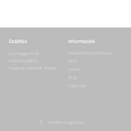
Szállítás
Információk
Adatvédelmi nyilatkozat
Csomagpont és
házhozszállítás,
ÁFSZ
Foxpost, Packeta, Posta.
Cookie
Blog
Kapcsolat
info@herbalguru.hu