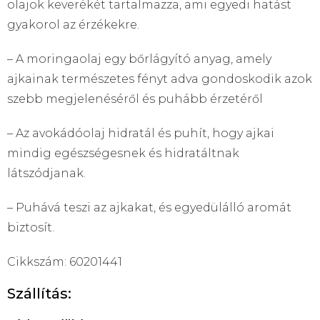
olajok keverékét tartalmazza, ami egyedi hatást
gyakorol az érzékekre.
– A moringaolaj egy bőrlágyító anyag, amely
ajkainak természetes fényt adva gondoskodik azok
szebb megjelenéséről és puhább érzetéről
– Az avokádóolaj hidratál és puhít, hogy ajkai
mindig egészségesnek és hidratáltnak
látszódjanak.
– Puhává teszi az ajkakat, és egyedülálló aromát
biztosít.
Cikkszám: 60201441
Szállítás: