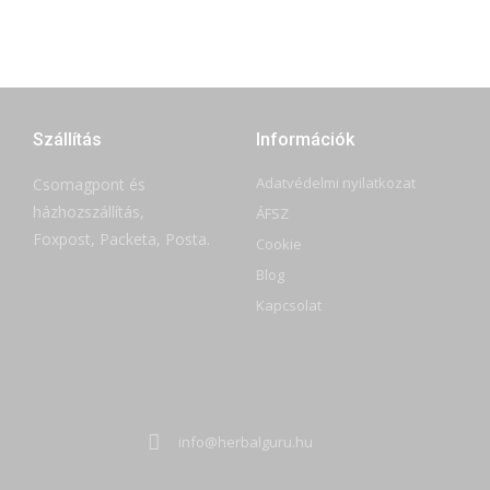
Szállítás
Információk
Adatvédelmi nyilatkozat
Csomagpont és
házhozszállítás,
ÁFSZ
Foxpost, Packeta, Posta.
Cookie
Blog
Kapcsolat
info@herbalguru.hu