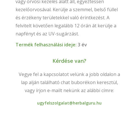
vagy orvosi kezelés alatt áll, egyeztessen
kezelőorvosával. Kerülje a szemmel, belső füllel
és érzékeny területekkel való érintkezést. A
felvitelt követően legalább 12 órán át kerülje a
napfényt és az UV-sugárzást.
Termék felhasználási ideje:
3 év
Kérdése van?
Vegye fel a kapcsolatot velünk a jobb oldalon a
lap alján található chat buborékon keresztül,
vagy írjon e-mailt nekünk az alábbi címre:
ugyfelszolgalat@herbalguru.hu