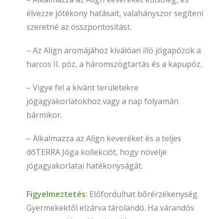
élvezze jótékony hatásait, valahányszor segíteni
szeretné az összpontosítást.
– Az Align aromájához kiválóan illő jógapózok a
harcos II. póz, a háromszögtartás és a kapupóz.
– Vigye fel a kívánt területekre
jógagyakorlatokhoz vagy a nap folyamán
bármikor.
– Alkalmazza az Align keveréket és a teljes
dōTERRA Jóga kollekciót, hogy növelje
jógagyakorlatai hatékonyságát.
Figyelmeztetés:
Előfordulhat bőrérzékenység.
Gyermekektől elzárva tárolandó. Ha várandós