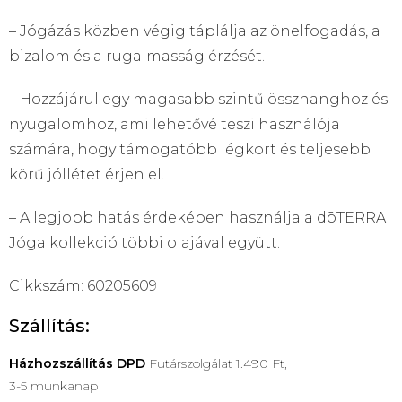
– Jógázás közben végig táplálja az önelfogadás, a
bizalom és a rugalmasság érzését.
– Hozzájárul egy magasabb szintű összhanghoz és
nyugalomhoz, ami lehetővé teszi használója
számára, hogy támogatóbb légkört és teljesebb
körű jóllétet érjen el.
– A legjobb hatás érdekében használja a dōTERRA
Jóga kollekció többi olajával együtt.
Cikkszám: 60205609
Szállítás:
Házhozszállítás
DPD
Futárszolgálat 1.490 Ft,
3-5 munkanap