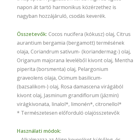
napon át tartó harmonikus közérzethez is
nagyban hozzájáruló, csodás keverék.
Összetevők:
Cocos nucifera (kókusz) olaj, Citrus
aurantium bergamia (bergamott) termésének
olaja, Coriandrum sativum- (koriandermag-) olaj,
Origanum majorana leveléből kivont olaj, Mentha
piperita (borsmenta) olaj, Pelargonium
graveolens olaja, Ocimum basilicum-
(bazsalikom-) olaj, Rosa damascena virágából
kivont olaj, Jasminum grandiflorum (jázmin)
virágkivonata, linalol*, limonén*, citronellol*
* Természetesen előforduló olajösszetevők
Használati módok:
– Alkalmazza az Align keveréket külsőleg, és