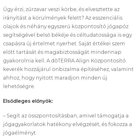
Úgy érzi, zűrzavar veszi körbe, és elvesztette az
irányítást a körülmények felett? Az esszenciális
olajok és néhány egyszerű központosító jógapóz
segítségével belső békéje és céltudatossága is egy
csapásra új értelmet nyerhet. Saját értékei szem
előtt tartását és magabiztosságát mindennap
gyakorolnia kell. A dōTERRA Align Központosító
keverék hozzájárul önbizalma építéséhez, valamint
ahhoz, hogy nyitott maradjon minden új
lehetőségre.
Elsődleges előnyök:
– Segít az összpontosításban, amivel támogatja a
jógagyakorlatok hatékony elvégzését, és fokozza a
jógaélményt.