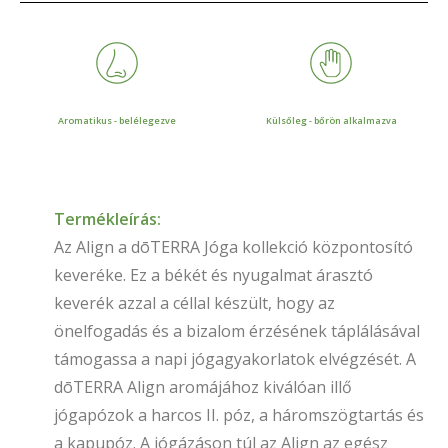
Aromatikus - belélegezve
Külsőleg - bőrön alkalmazva
Termékleírás:
Az Align a dōTERRA Jóga kollekció központosító
keveréke. Ez a békét és nyugalmat árasztó
keverék azzal a céllal készült, hogy az
önelfogadás és a bizalom érzésének táplálásával
támogassa a napi jógagyakorlatok elvégzését. A
dōTERRA Align aromájához kiválóan illő
jógapózok a harcos II. póz, a háromszögtartás és
a kapupóz. A jógázáson túl az Align az egész