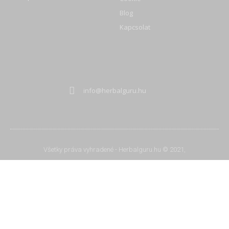
Blog
Kapcsolat
info@herbalguru.hu
Všetky práva vyhradené - Herbalguru.hu © 2021,